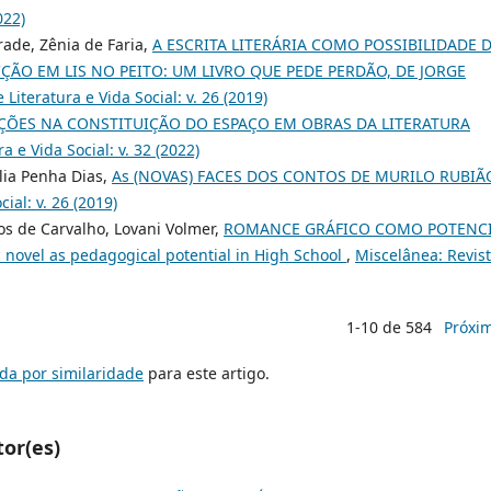
022)
rade, Zênia de Faria,
A ESCRITA LITERÁRIA COMO POSSIBILIDADE 
ÃO EM LIS NO PEITO: UM LIVRO QUE PEDE PERDÃO, DE JORGE
Literatura e Vida Social: v. 26 (2019)
AÇÕES NA CONSTITUIÇÃO DO ESPAÇO EM OBRAS DA LITERATURA
a e Vida Social: v. 32 (2022)
lia Penha Dias,
As (NOVAS) FACES DOS CONTOS DE MURILO RUBI
ial: v. 26 (2019)
s de Carvalho, Lovani Volmer,
ROMANCE GRÁFICO COMO POTENC
vel as pedagogical potential in High School
,
Miscelânea: Revis
1-10 de 584
Próxi
da por similaridade
para este artigo.
tor(es)