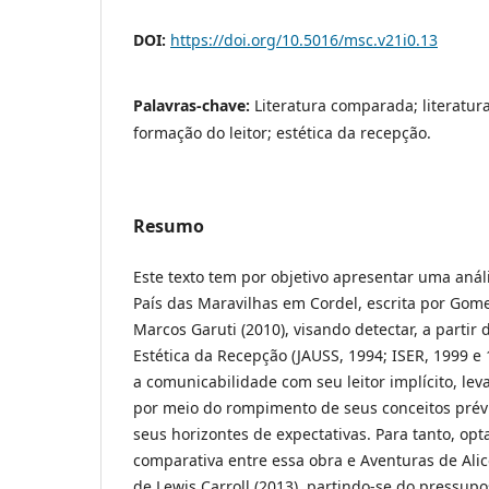
DOI:
https://doi.org/10.5016/msc.v21i0.13
Palavras-chave:
Literatura comparada; literatur
formação do leitor; estética da recepção.
Resumo
Este texto tem por objetivo apresentar uma anál
País das Maravilhas em Cordel, escrita por Gome
Marcos Garuti (2010), visando detectar, a partir 
Estética da Recepção (JAUSS, 1994; ISER, 1999 e
a comunicabilidade com seu leitor implícito, leva
por meio do rompimento de seus conceitos prév
seus horizontes de expectativas. Para tanto, op
comparativa entre essa obra e Aventuras de Alic
de Lewis Carroll (2013), partindo-se do pressu