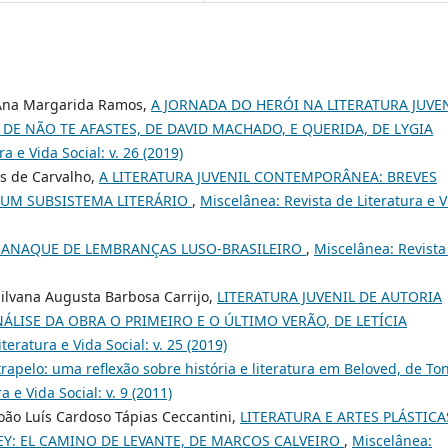
, Ana Margarida Ramos,
A JORNADA DO HERÓI NA LITERATURA JUVE
 DE NÃO TE AFASTES, DE DAVID MACHADO, E QUERIDA, DE LYGIA
a e Vida Social: v. 26 (2019)
es de Carvalho,
A LITERATURA JUVENIL CONTEMPORÂNEA: BREVES
UM SUBSISTEMA LITERÁRIO
,
Miscelânea: Revista de Literatura e V
LMANAQUE DE LEMBRANÇAS LUSO-BRASILEIRO
,
Miscelânea: Revista
Silvana Augusta Barbosa Carrijo,
LITERATURA JUVENIL DE AUTORIA
ÁLISE DA OBRA O PRIMEIRO E O ÚLTIMO VERÃO, DE LETÍCIA
teratura e Vida Social: v. 25 (2019)
trapelo: uma reflexão sobre história e literatura em Beloved, de Ton
 e Vida Social: v. 9 (2011)
João Luís Cardoso Tápias Ceccantini,
LITERATURA E ARTES PLÁSTICA
EY: EL CAMINO DE LEVANTE, DE MARCOS CALVEIRO
,
Miscelânea: