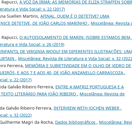
a Rapucci,
A VOZ DA IRMÃ: AS MEMÓRIAS DE ELIZA STRAFFEN SOB
eratura e Vida Social: v. 22 (2017)
 Ana Suellen Martins,
AFINAL, QUEM É O DETETIVE? UMA
ENICE DETETIVE, DE JOÃO CARLOS MARINHO
,
Miscelânea: Revista 
a Rapucci,
O AUTOISOLAMENTO DE MARIN: (SOBRE ESTAMOS BEM,
ratura e Vida Social: v. 26 (2019)
 INFANTIL DE VIRGINIA WOOLF EM DIFERENTES ILUSTRAÇÕES: UM
CURTAIN
,
Miscelânea: Revista de Literatura e Vida Social: v. 32 (2022
iro Ferreira,
MEMÓRIA E SUBJETIVIDADE EM O OLHO DE VIDRO DE
EIRÓS, E AOS 7 E AOS 40, DE JOÃO ANZANELLO CARRASCOZA
,
ial: v. 22 (2017)
da Galvão Ribeiro Ferreira,
ENTRE A MATRIZ PORTUGUESA E A
TEXTO LITERÁRIO PARA JOÃO RIBEIRO
,
Miscelânea: Revista de
da Galvão Ribeiro Ferreira,
INTERVIEW WITH JOCHEN WEBER
,
ial: v. 32 (2022)
, Guilherme Magri da Rocha,
Dados bibliográficos
,
Miscelânea: Revi