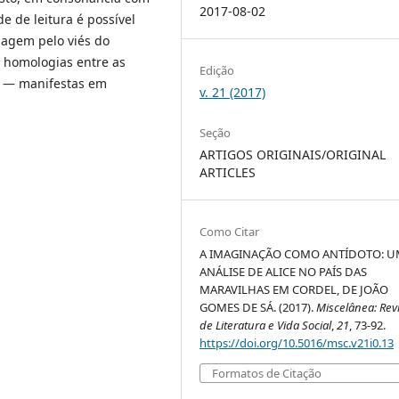
2017-08-02
e de leitura é possível
dagem pelo viés do
, homologias entre as
Edição
o — manifestas em
v. 21 (2017)
Seção
ARTIGOS ORIGINAIS/ORIGINAL
ARTICLES
Como Citar
A IMAGINAÇÃO COMO ANTÍDOTO: 
ANÁLISE DE ALICE NO PAÍS DAS
MARAVILHAS EM CORDEL, DE JOÃO
GOMES DE SÁ. (2017).
Miscelânea: Rev
de Literatura e Vida Social
,
21
, 73-92.
https://doi.org/10.5016/msc.v21i0.13
Formatos de Citação