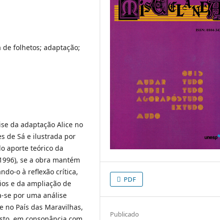
a de folhetos; adaptação;
ise da adaptação Alice no
s de Sá e ilustrada por
do aporte teórico da
 1996), se a obra mantém
ndo-o à reflexão crítica,
PDF
ios e da ampliação de
ta-se por uma análise
e no País das Maravilhas,
Publicado
posto, em consonância com