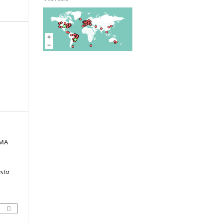
UMA
ista