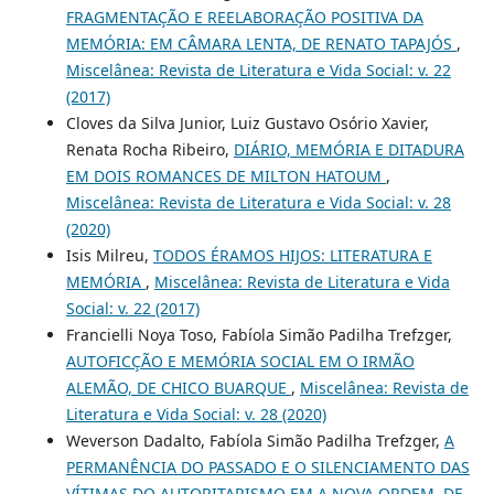
FRAGMENTAÇÃO E REELABORAÇÃO POSITIVA DA
MEMÓRIA: EM CÂMARA LENTA, DE RENATO TAPAJÓS
,
Miscelânea: Revista de Literatura e Vida Social: v. 22
(2017)
Cloves da Silva Junior, Luiz Gustavo Osório Xavier,
Renata Rocha Ribeiro,
DIÁRIO, MEMÓRIA E DITADURA
EM DOIS ROMANCES DE MILTON HATOUM
,
Miscelânea: Revista de Literatura e Vida Social: v. 28
(2020)
Isis Milreu,
TODOS ÉRAMOS HIJOS: LITERATURA E
MEMÓRIA
,
Miscelânea: Revista de Literatura e Vida
Social: v. 22 (2017)
Francielli Noya Toso, Fabíola Simão Padilha Trefzger,
AUTOFICÇÃO E MEMÓRIA SOCIAL EM O IRMÃO
ALEMÃO, DE CHICO BUARQUE
,
Miscelânea: Revista de
Literatura e Vida Social: v. 28 (2020)
Weverson Dadalto, Fabíola Simão Padilha Trefzger,
A
PERMANÊNCIA DO PASSADO E O SILENCIAMENTO DAS
VÍTIMAS DO AUTORITARISMO EM A NOVA ORDEM, DE