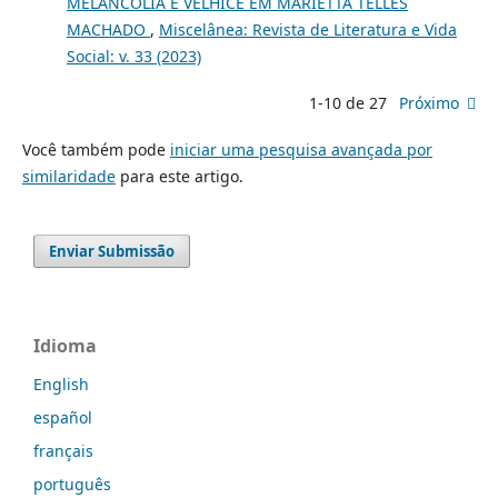
MELANCOLIA E VELHICE EM MARIETTA TELLES
MACHADO
,
Miscelânea: Revista de Literatura e Vida
Social: v. 33 (2023)
1-10 de 27
Próximo
Você também pode
iniciar uma pesquisa avançada por
similaridade
para este artigo.
Enviar Submissão
Idioma
English
español
français
português