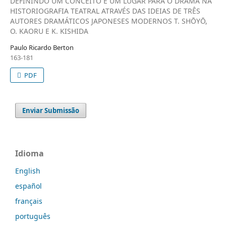
DEFININDO UM CONCEITO E UM LUGAR PARA O DRAMA NA
HISTORIOGRAFIA TEATRAL ATRAVÉS DAS IDEIAS DE TRÊS
AUTORES DRAMÁTICOS JAPONESES MODERNOS T. SHŌYŌ,
O. KAORU E K. KISHIDA
Paulo Ricardo Berton
163-181
PDF
Enviar Submissão
Idioma
English
español
français
português