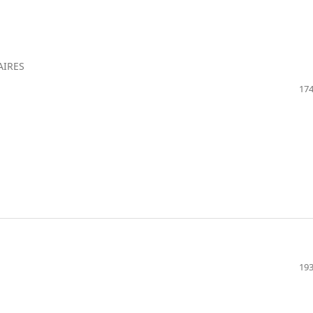
AIRES
174
193