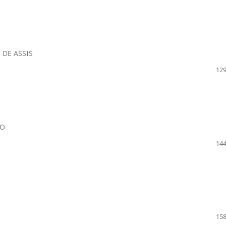
 DE ASSIS
129
ÃO
144
158