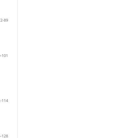
E
72-89
-101
-114
-128