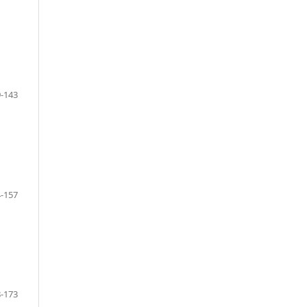
-143
-157
-173