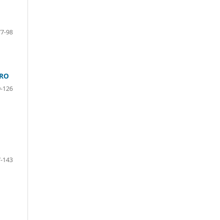
77-98
IRO
-126
-143