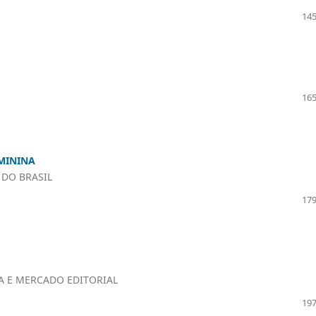
145
165
EMININA
 DO BRASIL
179
CA E MERCADO EDITORIAL
197