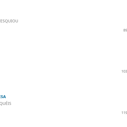
TESQUIOU
89
103
ESA
QUÉIS
119