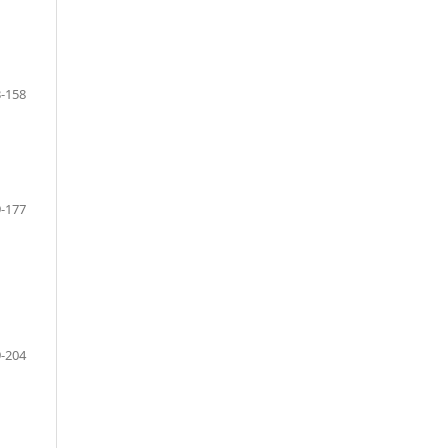
-158
-177
-204