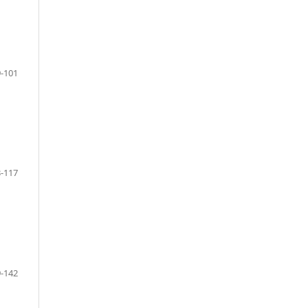
-101
-117
-142