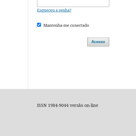
Esqueceu a senha?
Mantenha-me conectado
Acesso
ISSN 1984-9044 versão on-line