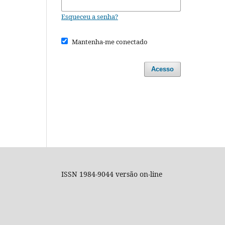
Esqueceu a senha?
Mantenha-me conectado
Acesso
ISSN 1984-9044 versão on-line