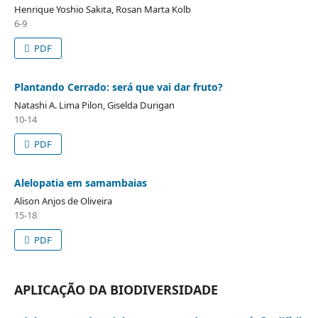
Henrique Yoshio Sakita, Rosan Marta Kolb
6-9
PDF
Plantando Cerrado: será que vai dar fruto?
Natashi A. Lima Pilon, Giselda Durigan
10-14
PDF
Alelopatia em samambaias
Alison Anjos de Oliveira
15-18
PDF
APLICAÇÃO DA BIODIVERSIDADE