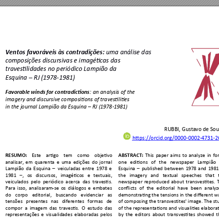
uma análise da
s 
Ventos favoráveis 
às contradiç
ões:
composições dis
cursivas e imagéti
cas das  
travestilidades no 
periódico Lamp
ião da  
Esquina 
–
 RJ (
1978-1981)
: 
an analysis of the  
Favorable winds for contradictions
imagery and discursive composition
s of travestilities 
in the journal Lampião da Esquina
–
 RJ (1978
-1981)
RUBBI, Gustavo de Sou
https://orcid.org/0000-
0002
-4731-2
RESUMO:
ABSTRACT:
Este 
artigo 
tem 
como 
objetivo
This 
paper 
ai
ms 
to 
analyze 
in 
for
analisar, 
em 
quarenta 
e 
uma 
edições 
do 
jornal 
one 
editions 
of 
the 
newspaper 
Lampião 
Lampião 
da 
Esquina 
–
veiculadas 
entre 
1978 
e 
Esquina 
–
published 
between 
1978
and
1981
1981 
–
, 
os 
discursos, 
i
magéticos 
e 
te
xtuais, 
the 
imagery 
and 
textual 
speeches 
that 
veiculados 
pelo 
periódic
o 
acerca 
das 
travestis. 
newspaper 
reproduced 
about 
transvestite
s. 
Para 
isso, 
analisara
m-se 
os 
diálogos 
e 
embates 
conflicts 
of 
the 
editorial 
have 
been 
analyz
do 
corpo 
edi
torial, 
bu
scando 
evidenciar 
as 
demonstrating the tensions in 
the different w
tensões 
present
es 
nas 
diferentes 
formas 
de 
of composing the 
transvest
ites' image. The st
compor 
a
imag
em 
das
traves
tis. 
O
estudo
das
of 
the 
representations and 
visualities 
elabora
representações 
e 
visualida
des 
elaboradas 
pelos 
by 
the 
editors 
about
transvestites 
showed 
t