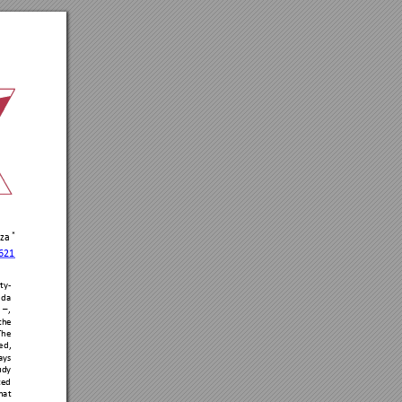
za 
* 
621
ty-
da 
 
–
, 
the 
The
ed, 
ays 
udy 
ted 
hat 