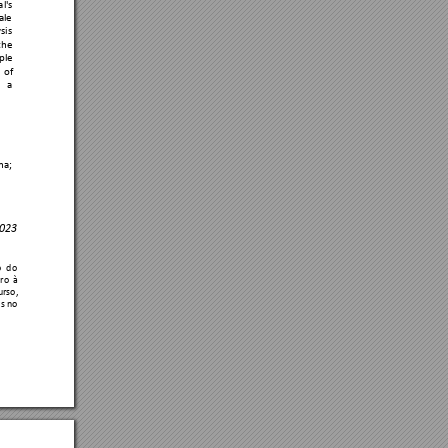
l'
s 
le 
sis 
the 
ple 
of 
a 
na; 
023 
 
do
ro 
à 
urso, 
is 
no 