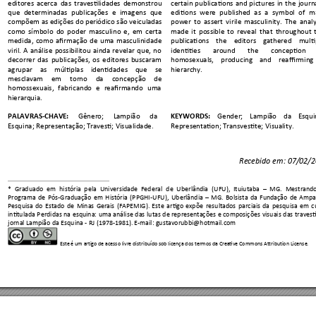
editores 
acerca 
das 
travestilidades 
demonstrou
certain 
publications 
and 
pictures 
in 
the 
journa
que 
determinadas 
publi
cações 
e 
imagens 
que
editions 
were 
published
as 
a 
symbol 
of 
ma
compõem as edições d
o periódico são veiculad
as 
power 
to 
assert 
v
irile 
masculinity. 
The 
analy
como 
símbolo 
do 
poder 
masculino
e, 
em 
certa 
made 
it 
possible 
to 
reveal 
that 
throughout 
medida, 
como 
afirmação 
de 
uma 
masculinidade
publications 
the 
editors 
gathered 
multi
viril. 
A 
análise 
possibilit
ou 
aind
a 
revelar 
que, 
no
identities 
around 
th
e 
conception 
decorrer 
das 
publicaçõ
es, 
os 
editores
buscaram 
homosexuals, 
producing 
and 
reaffirming 
agrupar 
as 
múltiplas 
identidades 
que 
se 
hierarchy. 
mesclavam 
em 
torno 
da 
concepção 
de 
homossexuais, 
fabricand
o 
e 
reafirmando 
uma 
hierarquia.   
PALAVRAS-CHAVE:
KEYWORDS: 
Gênero; 
Lampião 
da 
Gender; 
Lampião
da 
Esqui
Representati
on; Transvesti
te; Visuality. 
Esquina; Representa
ção; Traves
ti; Visualidade.
Recebido em: 07/02/2
* 
Graduado 
em 
história 
pela 
Universidade 
Federal 
de 
Uberlândia 
(UFU), 
Itu
iutaba 
–
MG. 
Mestrando
Programa 
d
e 
Pós
-Graduação 
em 
História 
(PPGHI
-UFU), 
Uberlândia 
–
MG. 
Bols
ista 
da 
Fundação 
de 
Ampa
Pesquisa 
do 
Estado 
de 
Minas 
Gerais 
(FAPEMIG). 
Este 
artigo 
expõe 
res
ultados 
parciais 
da 
pesquisa 
em 
c
intitulada 
Perdidas 
na 
esquina: 
uma 
análise 
das 
lutas 
d
e representaçõ
es 
e 
composições 
visuais 
das 
tra
vest
jornal Lampião d
a Esquina 
- RJ (1978-1981). E-mail: gusta
vorubb
i@hotmail.com 
Este é um art
igo de ace
sso livre distribuí
do sob lice
nça dos termos da Cre
ative Commons At
tribut
ion License
.