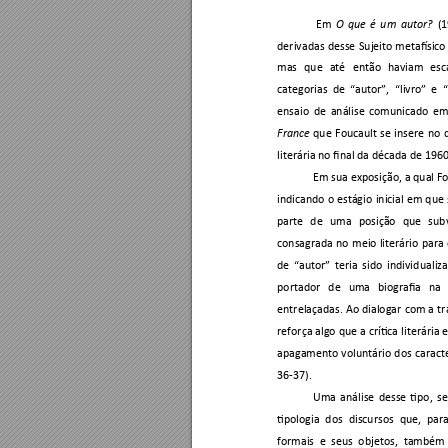
 Em 
(1
O 
que 
é 
um 
autor?
derivadas 
desse 
Sujeito 
metafísico
mas 
que 
até 
então 
haviam 
esc
categori
as 
de 
“autor”, 
“livro” 
e 
“
ensaio 
de 
análise 
comunicado 
em
q
ue 
Foucault 
se 
insere 
no 
France
literária no final da década de 1960
Em sua exposição, a qual Fo
indicando 
o 
estágio 
inicial 
em 
que 
parte 
de 
uma 
posição 
que 
sub
consagrada 
no 
meio 
literário 
para 
de 
“autor” 
teria 
sido 
individ
ualiz
portador 
de 
uma 
b
iografia 
na 
entrelaçadas. 
Ao 
dialogar 
com 
a t
r
reforça algo 
que 
a crítica 
literária e
apagamento 
voluntário 
dos 
caract
36
-37).  
Uma 
an
álise 
desse 
tipo, 
s
tipologia 
dos 
discursos 
que, 
para
formais 
e 
seus 
ob
jetos, 
também 