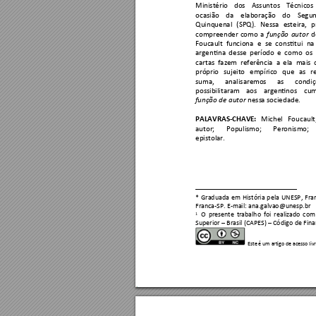
Ministério 
dos 
Assuntos
Técnicos 
ocasião 
da 
elabora
ção 
do 
Segu
Quinquenal 
(SPQ). 
Nessa 
esteira, 
p
compreender 
como 
a 
d
função 
autor
Foucault 
funciona 
e 
se 
constitui 
na
argentina 
desse 
período 
e 
como 
os 
cartas 
fazem 
referência 
a
ela 
mais 
próprio 
sujeito 
empíric
o 
que 
as 
r
suma, 
analisarem
os 
as 
condiç
possibilitaram 
aos 
argen
tinos 
cu
m
 ness
a sociedade. 
função de autor
PALAVRAS-CHAVE:
Michel 
Foucault
autor; 
Populismo; 
Peronismo; 
epistolar.
* 
Graduada 
em 
H
istória 
pela 
UNESP, 
Fra
Franca-SP. E-mail: ana.
galvao@unesp.br 
1
O 
prese
nte 
trabalho 
foi 
realizado 
com
Superior 
–
 Brasil (CAPE
S) 
–
 Código 
de Fin
Este é um art
igo de acess
o liv