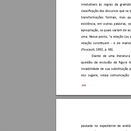
irredutíveis 
às 
regras 
da 
gramát
classificação 
dos discursos que 
se 
transformações 
formais, 
mas 
qu
existência, 
em 
outras 
palavras, 
os
apropriação, 
os quais 
variam d
e ac
uma. 
Nesse 
ponto, 
"a 
relação 
(ou 
relação 
constituem 
- 
e 
de 
manei
(Foucault, 1992, p. 68). 
Diante 
de 
uma 
literatura 
questão 
da 
exclusão 
da 
figura 
d
inviabilidade 
de 
sua 
substituição 
nos 
sugere, 
n
essa 
comunicação 
234
pautada 
n
o 
expediente 
de 
anális