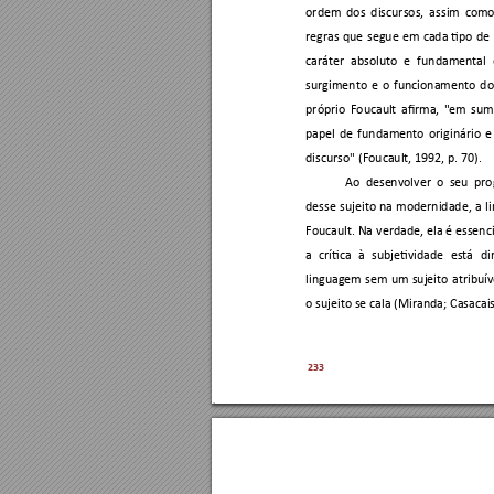
ordem 
dos 
d
iscursos, 
assim 
como
regras 
que 
segue 
em 
cada 
tipo 
de 
caráter 
absoluto 
e 
fundamental 
surgimento 
e 
o 
funcionamento 
d
o
próprio 
Foucaul
t 
afirma,
"em 
s
um
papel 
de 
fundamento 
originário 
e
discurso" (Foucault, 1992, p. 70). 
Ao 
dese
nvolver 
o 
seu 
pro
desse 
su
jeito 
na 
modernidade, 
a 
l
Foucault. Na 
verdade, ela é essenci
a 
crítica 
à 
subjetividade 
está 
di
linguagem 
sem 
um 
sujeito 
atribuív
o sujeito se cala (Miranda; Casacais
233