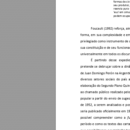
formas 
de 
ci
v
seu pro
dutor,
reenvia 
pu
ra 
'eus' 
em 
simu
podem ocupar
Foucault 
(1992) 
reforça, 
ai
forma, 
em 
sua 
complexidade 
e 
em
privilegiado 
como instrumento de 
sua 
constituição 
e 
de 
seu 
funcion
universalmente em todos os discurs
É 
partindo 
desse 
expedie
pretende 
se 
debruçar 
sobre 
a 
din
de Juan Domingo Perón na Argentin
diversos 
setores 
sociais 
d
o 
país 
elaboração do Segundo Plan
o Quin
ao 
chamado 
público 
real
izado 
pelo
popular 
a 
partir 
do 
envio 
de 
suges
de 
1952, 
a 
serem 
analisados 
e 
p
o
seria 
publicado 
oficialmente 
em 
1
possível 
compreender 
como 
a 
f
período e 
como os 
textos das 
cart
que 
possibilitaram 
aos 
trabalhador