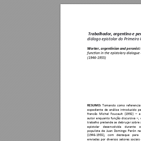
Trabalhador, argent
ino e pe
diálogo epistolar 
do Primeiro 
Worker, argentinian and peronist:
function in the epistolary dialogue 
(1946-1955) 
RESUMO:
Tomando 
como 
referencial
expediente 
de 
análise 
introduzido 
pe
francês 
Michel 
Foucault 
(1992)
–
a
autor 
enquanto 
funçã
o 
discursiva 
–
, 
trabalho 
pretende
se 
debruçar 
s
obre 
epistolar 
desenvolvida
durante 
o
populista 
de 
Juan 
Doming
o 
Perón 
na
(1946-1955), 
com 
destaque 
para 
enviadas 
por 
divers
os 
setores 
sociais 