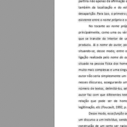
partiria 
n
ão 
apenas 
d
a 
afirmação 
também 
d
a 
localização 
e 
do 
es
desaparição. 
Para 
isso, 
o 
primeiro 
existente entre o 
 e o
nome próprio
No 
tocante 
ao 
nome 
pró
principalmente, 
como 
uma 
ou
vár
que 
se 
tran
site 
do 
interior 
de 
u
produziu. 
Já 
o 
, 
po
nome 
do 
autor
situando-se, 
desse 
modo, 
entre 
o
ligação 
realizada 
pelo 
nome 
do 
a
situado 
na 
pessoa 
f
ísica 
dos 
home
muito 
mais 
complexas 
e 
u
ma 
sing
n
ão 
seria
simplesmente 
um 
autor
nesses 
discursos, 
assegurando 
um
número 
de 
textos, 
delimitá
-los, 
se
faz
com 
que 
diferentes 
tex
autor
relação 
que 
pode 
ser 
de 
h
omo
legitimação, etc (Foucault, 1992, p.
Desse modo, 
essa 
função a
um 
discurso 
a 
um 
indivíduo, 
sendo
construção 
de 
um 
certo 
ser 
racio