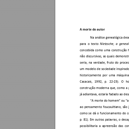
A morte do autor 
Na 
análise 
genealógica 
des
para 
o 
texto 
Niet
zsche, 
a 
genea
concebida 
como 
u
ma 
construção 
não 
discursivas, 
as 
qu
ais 
demonstr
seria, 
na 
verdade, 
fruto 
do 
proces
um 
modelo 
de 
sociedade 
in
spirado
historicamente 
por 
um
a 
máquina
Casacais, 
19
92, 
p. 
22-23). 
O 
h
construção 
moderna 
que, 
como 
a 
já adiantava, estaria fadado ao de
“A morte do homem” ou “a 
ao 
pensamento 
foucaultiano, 
são 
como 
se 
dá 
o 
funcionamen
to 
do 
c
p. 
81). 
Em 
outras 
palavras, 
o 
desa
possibilitaria 
a 
ap
reensão 
das 
co