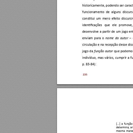
historicamente, podendo ser caract
funcionamento 
de 
alguns 
discurs
constitui 
um 
mero 
efeito 
d
iscursi
identificações 
que 
ele 
promove,
desenvolve 
a 
partir 
de 
um 
jogo 
en
enviam 
p
ara 
o 
–
nome 
do 
autor 
circulação 
e n
a recepção 
desse 
dis
jogo 
da 
qu
e 
podemo
função 
autor
indivíduo, 
mas 
vários, 
cumprir 
a 
f
p. 83-84):  
235
[...] 
a 
função
determina, 
ar
mesma 
manei