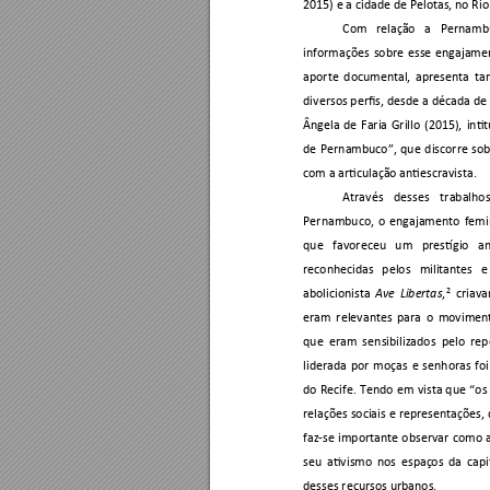
2015) e a cidade de Pelotas, no Ri
Com 
relação 
a 
Pernambu
informações 
sobre 
esse 
engajamen
aporte 
documental, 
apresenta 
t
a
diversos p
erfis, desde 
a décad
a d
e
Ângela 
de 
Faria 
Grillo 
(2015), 
inti
de 
Pernambuco”, 
que 
discorre 
so
com a articulação antiescravista. 
Através 
desses 
t
rabalhos
Pernambuco, 
o 
engajamento 
femi
que 
favoreceu 
um 
prestígio 
a
reconhecidas 
pelos 
militantes 
e
2
abolicionista 
,
criava
Ave 
Libertas
eram 
relevantes 
para 
o 
moviment
que 
eram 
sen
sibilizados 
pelo 
rep
liderada 
por 
moças 
e 
senhoras 
foi
do 
Recife. 
Tendo 
em 
vista 
que 
“o
s
relações sociais 
e 
representações, 
faz-se 
importante 
observar 
como 
seu 
ativismo 
no
s 
espaç
os 
da 
capi
desses recursos urbanos. 