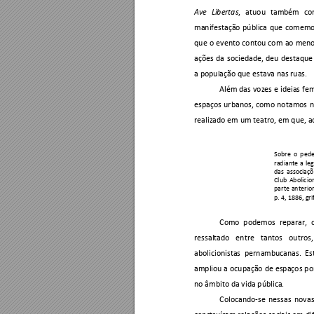
, 
atuou 
também 
co
Ave 
Libertas
manifestação 
pública 
que 
comemo
que 
o 
evento 
contou 
com 
ao 
meno
ações 
da 
sociedade, 
deu 
d
estaque
a população que estava nas ruas. 
Além das 
vozes e 
ideias fe
espaços 
urbanos, 
como 
no
tamos 
n
realizado em um teatro, em que, ao
Sobre 
o 
p
ede
radiante 
a 
le
das 
associaçõ
Club 
Abolicion
parte 
an
terior
p. 4, 1886, gri
Como 
podemos 
reparar, 
ressaltado 
entre 
tantos 
ou
tros,
abolicionistas 
pernambucanas. 
Es
ampliou a 
ocupação 
de espaços p
o
no âmbito da vida pública. 
Colocando-se 
nessas 
novas
construíram relações 
sociais em d
i