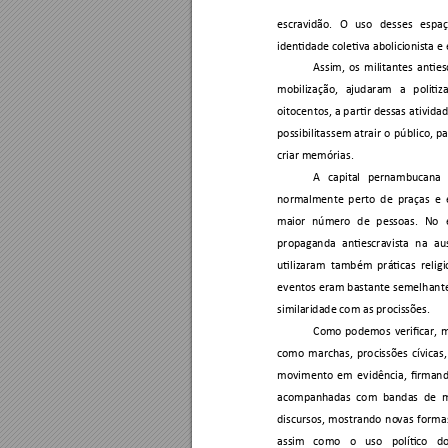
escravidão. 
O 
uso 
desses 
espaç
identidade coletiva abolicionista e
Assim, 
os 
militantes 
anties
mobilização, 
ajudaram 
a 
politiza
oitocentos, 
a 
p
artir dessas 
at
ividad
possibilitassem 
atrair 
o 
pú
blico, 
pa
criar memórias. 
A 
capital 
pernambucana 
normalmente 
p
erto 
d
e 
praças 
e 
maior 
número 
de 
pessoas. 
No 
propaganda 
antiescravista 
na 
au
utilizaram 
também 
práticas 
relig
eventos 
eram 
bastante 
semelh
ant
similaridade com as procissões. 
Como 
podemos 
verificar, 
m
como 
marchas, 
procissões 
cívicas,
movimento 
em 
evidência, 
firmand
acompanhadas 
com 
bandas 
d
e 
m
discursos, 
mostrando 
no
vas 
for
ma
assim 
como 
o 
uso 
político 
do