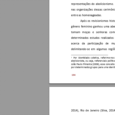
representações 
do 
abolicionismo. 
nas 
organ
izações 
dessas 
cerimônia
entre as homenageadas. 
Após 
os 
revisionismos 
h
ist
gênero 
femin
ino 
ganhou 
u
ma 
abe
tomam 
moças 
e 
senhoras 
com
determinados 
estudos 
realizados 
acerca 
da 
participação 
de 
mu
delimitando-
se 
em 
algu
mas 
regiõ
1
Por 
identidade 
coletiva, 
referimo-no
s 
abolicionista, 
ou 
seja, 
referenciais 
polític
João 
Paulo 
Pimenta 
(2006), 
e
sse 
conceito
por determinados grupos par
a uma id
enti
194
2014), 
Rio 
de 
Janeiro
(Silv
a, 
2014