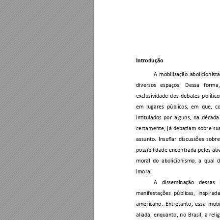
Introdução 
A 
mobilização 
abolicionista
diversos 
espaços. 
Dessa 
for
ma,
exclusividade 
d
os 
d
ebates 
político
em 
lugares 
públicos, 
em 
q
ue, 
c
intitulados 
por 
alguns, 
na 
década
certamente, 
j
á 
debatiam 
sob
re 
su
assunto. 
Insuflar 
discussões 
sobre
possibilidade 
encontrada 
pelos 
ati
moral 
do 
abolicionismo, 
a 
qual 
d
imoral. 
A 
disseminação 
dessas 
manifestações 
públicas, 
inspirada
am
ericano. 
Entretanto, 
essa 
mobi
aliada, 
enquanto, 
no 
Brasil, 
a 
reli