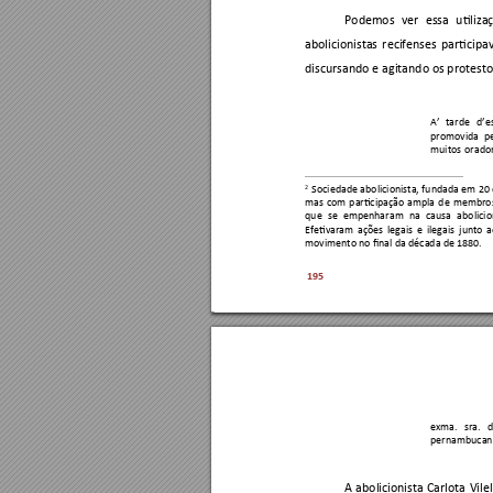
Podemos 
ver 
essa 
utiliza
abolicionistas 
recifenses 
participa
discursando e agitando os protest
A’ 
tarde 
d’e
promovida 
p
muitos 
o
rador
2
 Sociedade 
abolicionista, 
fundada 
em 20 
mas 
com 
participação 
a
mpla 
de 
membro
que 
se 
empenhar
am 
na 
ca
usa 
ab
olicio
Efetivaram 
ações 
le
gais 
e 
ilega
is 
junto 
a
movimento no final da 
década de 1880.
195
exma. 
sra. 
d
pernambucan
A 
abolicionista 
Carlota 
Vilel