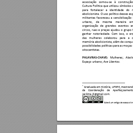
associação 
somou-se 
à 
construção
Cultura Política 
q
ue utilizou 
símbolos 
para 
fortalecer 
a 
identidade 
do 
abolicionista. O uso polític
o desses es
militantes 
favorec
eu 
a 
sensibilização 
urbano, 
da 
mesma 
maneira 
em
organização 
de 
grandes 
eventos 
e
circos, 
ruas 
e 
praças 
ajudou 
o 
grupo 
ganhar 
notoriedade. 
Com
isso, 
o
en
das 
mulheres 
colaborou
para 
a 
memória abolicionista, alé
m de conqui
possibilidades políticas par
a as moças 
oitocentistas. 
PALAVRAS-CHAVE:
Mulhe
res; 
Aboli
Espaço urbano;
.
 Ave 
Libertas
*
 Graduada em Hi
stória, UFRP
E, mestran
da 
Coordenação 
de 
Aperfeiçoament
jacilima.jll@gmail.com
.
Este é um art
igo de acesso
 liv