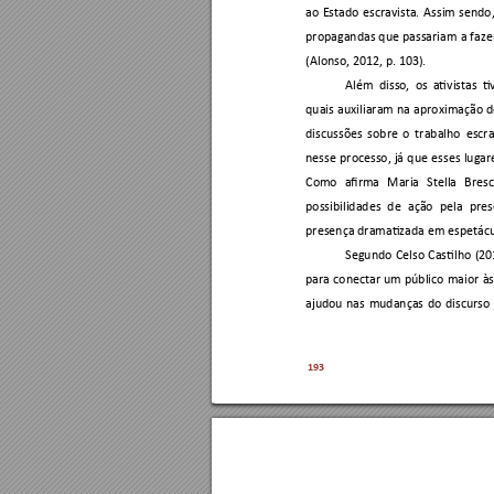
ao 
Estado 
escravista. 
Assim 
sendo,
propagandas 
que 
passariam 
a 
faze
(Alonso, 2012, p. 103). 
Além 
disso
, 
os 
ativistas 
ti
quais 
au
xiliaram 
na 
aproximação 
d
discussões 
sobre 
o 
trabalho 
escr
nesse 
processo, 
já 
que 
esses 
lugar
Como 
afirma 
Maria 
Stella 
Bresc
possibilidades 
de 
ação 
pela 
pre
s
presença dramatizada em espetácu
Segundo 
Celso 
Castilho 
(20
para 
conectar 
um 
público 
maior 
às
ajudou 
nas 
mudanças 
do 
discurso 
193