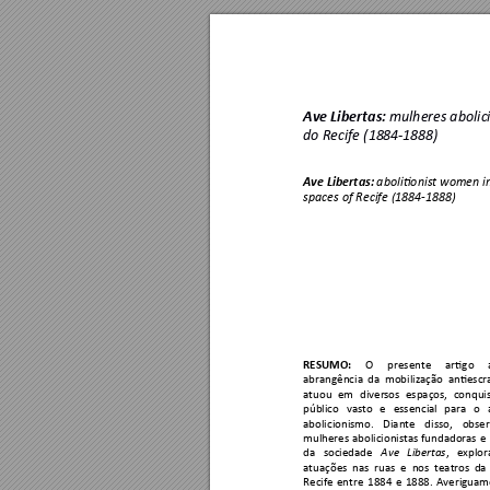
mulher
es abolic
Ave Libertas
: 
do Recife (18
84-1888)
abolitionist women in
Ave Libertas
: 
spaces of Recife (1884-1888) 
RESUMO:
O 
presente 
artigo 
abrangência 
da 
mobilização 
antiescr
atuou 
em 
divers
os 
espaços, 
conqu
i
público 
vasto 
e 
essencia
l 
para 
o 
abolicionismo. 
Diante 
disso, 
obse
mulheres 
abolicionistas
fundadoras 
e 
da 
sociedade 
, 
explor
Ave 
Libe
rtas
atuações 
nas 
ruas 
e 
n
os 
teatros 
da 
Recife 
entre 
1884 
e 
1888. 
Averiguam