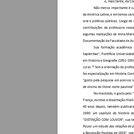
e, mais tarde, da 
Não 
menos 
importante 
é 
s
da 
América Latina, 
e em 
temas c
aro
oral 
e 
políticas 
públicas. 
Longe 
de 
contribuições 
da 
professora 
nessa
algumas 
realizações 
de 
Ann
a
Mari
Documentação da Faculdade de Assi
Sua 
formação 
acadêmica 
Sapientiae”, 
Pontifícia 
Universidad
em História 
e Geografia (
1951-1954
12
curso.
Sob a orientação do profe
fez especialização em História Co
“gosto 
pela 
pesquisa 
em 
acervos 
l
de ensino do litoral norte paulista”
No 
mestrado, 
o 
gosto 
pelo 
“
França, 
escreve 
a 
dissertação 
Histó
40 
anos 
depois, 
também 
publicari
1930: 
um 
capítulo 
da 
história 
d
“DISTINÇÃO COM 
LOUV
OR”, sua t
Paulo: 
um estudo 
das relações 
de 
a 
Revolução Paulista 
de 1924”, se