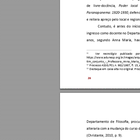
de 
livre-docência, 
Poder 
local 
, 
defend
Paranapanema: 
19
20-1930
e reitera apreço pelo local e regiona
Contudo, 
é 
antes 
do 
in
ício
ingresso como 
d
ocente 
no Depart
anos, 
segundo 
Anna 
Maria, 
hav
11
Ver 
publicado 
por
necrológio
https://www.adunesp.o
rg.br/images/arq
tim_conjunto_-_Prof
essora_Anna_Maria_
12
 Processo ASSIS/F
CL n. 982/1987, fl. 15,
13
 Destaque em caixa alta n
o original. Pro
26
Departamento 
de 
Filosofia, 
procu
alteraria 
com 
a 
mudança 
do 
curso 
(Christante, 2010, p. 9). 