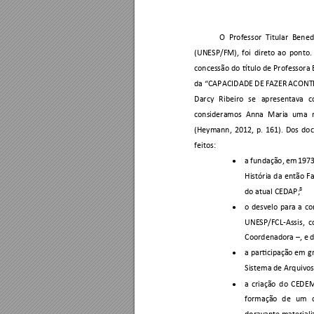
O 
Professor 
Titular 
Benedi
(UNESP/FM), 
foi 
direto 
ao
ponto.
concessão 
do 
título de 
Professora 
da “CAPACIDADE
 DE 
FAZER 
ACONT
Darcy 
Ribeiro 
se 
apresentava 
c
consideramos 
Anna 
Maria 
uma 
(Heymann, 
2012, 
p. 
161). 
Dos 
doc
feitos:  
a 
f
undação, 
em 
1973
●
História 
da 
então 
F
8
do atual CEDAP;
o 
desvelo 
para 
a 
co
●
UNESP/FCL-Assis, 
c
Coordenadora 
–
, e 
a 
participação em 
g
●
Sistema de Arquivos
a 
criação 
do 
CEDEM
●
formação 
de 
um 
doravante materiali