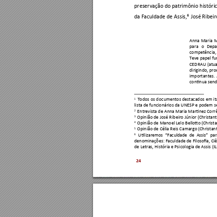
preservação 
do patrimônio h
istóri
6
da Faculdade de Assis,
 José Ribeir
Anna 
Maria 
M
para 
o 
Depa
competência, 
Teve 
papel 
fu
CEDRAU 
(atua
dirigindo, pro
importantes. 
continua send
1
Todos 
os d
ocumentos 
destacados 
em 
it
lista de funcionários da UNE
SP e podem s
2
 Entrevista de Anna Maria 
Martinez Corrê
3
 Opinião de José Rib
eiro Júnior (Christant
4
 Opinião de Man
oel Lelo Bellotto (Christa
5
 Opinião de Célia Reis Ca
margo (Christan
6
Utilizaremos 
“Faculdade 
de 
As
sis” 
par
denominações: Faculdade de Filosofia, Ci
de Letras, História e Psico
logia de Assis (I
24