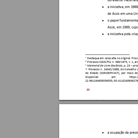
a iniciativa, em 1
988
●
de Assis em uma Uni
o pap
el fundamental
●
Assis, em 1989, cujo
a iniciativa pela cr
●
7
 Destaque em caixa alta n
o original. Proc
8
 Processo ASSIS/FCL n
. 368/1973, v. 1, ar
9
, p. 23 
–
 pro
Memorial de Livre-Doc
ência
10
Processo 
n. 
24042/1986, 
d
o 
Conselho 
do 
Estado 
(CONDEPHAAT), 
por 
meio 
do
Disponível 
em: 
https:
22.661244658556555,-
50.4110240936279
25
a 
ocupação 
da p
resi
●