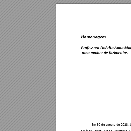
Homenagem 
Professora E
mérita A
nna Ma
 uma mulher de 
faziment
os 
Em 
30 d
e
agosto 
de 2023, 
à
Emérita 
Anna 
Maria 
Martinez 
C