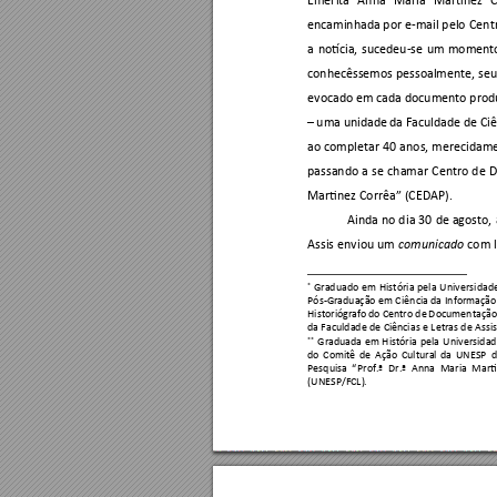
encaminhada por 
e-mail pelo 
Cent
a 
notícia, 
sucedeu-se 
u
m 
moment
conhecêssemos 
pessoalmente, 
seu
evocado em 
cada documento prod
–
uma u
nidade 
da Facul
dade d
e Ciê
ao 
completar 
40 an
os,
merecidame
passando 
a 
se 
chamar 
Centro 
de 
D
Martinez Corrêa” (CEDAP). 
Ainda 
no d
ia
30 
de agosto, 
Assis 
enviou um 
 com 
comunicado
Graduado 
em 
História 
pela 
Universidad
*
Pós-
Graduação 
em Ci
ência da 
Informação
Historiógrafo 
do Ce
ntro de 
Documentação
da Faculdade d
e Ciê
ncia
s e Letras de Assi
Graduada 
em 
História 
pela 
Universidad
**
do 
Comitê 
de 
Ação 
Cultural 
da 
UNE
SP 
d
Pesquisa 
“
Prof.ª 
Dr.ª 
Anna 
Maria 
Marti
(UNESP/FCL
).