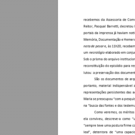
recebemos 
da 
Assessoria 
de 
Comu
Reitor, 
Pasqual 
Barretti, 
d
ecretou 
portais 
da imprensa 
já haviam 
noti
Memória, 
Documentação 
e 
Hemer
e, às 
11h20, recebem
nota 
de pesar
um 
 elaborado em 
conju
necrológio
Sob 
o prisma 
do 
ar
quivo 
institucio
reconstituição 
do 
episódio 
para 
re
lutou: a preservação dos document
São 
os
documentos 
de 
arq
portanto, 
material 
i
ndispensável 
representações 
persistentes 
das 
a
Maria 
se 
preocupou 
“co
m 
a 
pesqui
na “busca das fontes e dos testemu
Como 
vere
mos, 
os 
méritos
ela 
conviveu, 
descreve
-
a 
como 
“
“sempre teve uma postura firme co
leal”, 
detentora 
de 
“
uma 
capaci