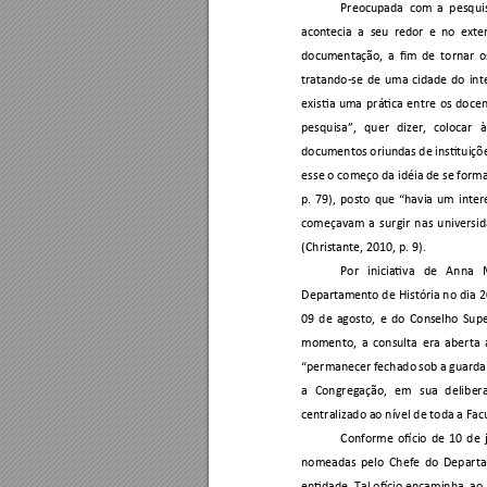
Preocupada 
com 
a 
pesqui
acontecia 
a 
se
u 
redor 
e 
no 
exter
documentação, 
a 
fim 
de 
tornar 
o
tratando-se 
de 
uma 
cidade 
do 
int
existia 
uma 
prática 
entre 
os 
docen
pesquisa”, 
quer 
dizer, 
colocar 
à
documentos oriundas 
d
e
 instituiçõ
esse o começo da idéia de se
 form
p. 
79), 
posto 
que 
“havia 
um 
inter
começavam 
a 
surgir 
n
as
universid
(Christante, 2010, p. 9). 
Por 
iniciativa 
de 
Anna 
Departamento de 
História no 
dia 2
09 
de 
agosto, 
e 
do 
C
on
selho 
Supe
momento, 
a
con
s
ulta 
er
a 
ab
erta 
“permanecer 
fechado 
sob 
a 
guarda
a 
Congregação, 
em 
sua 
delib
e
r
centralizado ao nível de toda a Fa
Conforme 
ofício 
de 
10 
de 
nomeadas 
pelo 
Chefe 
do 
Depart
entidade. 
Tal ofício 
encaminha, ao