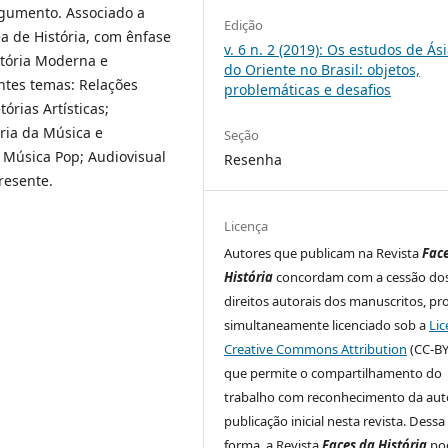
rgumento. Associado a
Edição
a de História, com ênfase
v. 6 n. 2 (2019): Os estudos de Ási
stória Moderna e
do Oriente no Brasil: objetos,
ntes temas: Relações
problemáticas e desafios
órias Artísticas;
ria da Música e
Seção
; Música Pop; Audiovisual
Resenha
resente.
Licença
Autores que publicam na Revista
Fac
História
concordam com a cessão do
direitos autorais dos manuscritos, pr
simultaneamente licenciado sob a
Lic
Creative Commons Attribution
(CC-BY
que permite o compartilhamento do
trabalho com reconhecimento da auto
publicação inicial nesta revista. Dessa
forma, a Revista
Faces da História
po