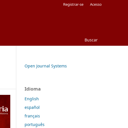
Registrar-se
Acesso
Buscar
Open Journal Systems
Idioma
English
español
français
português