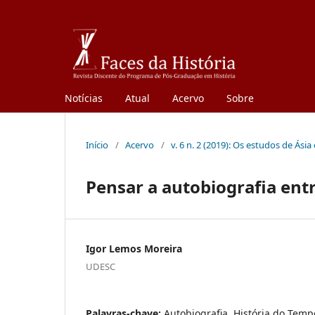
Notícias
Atual
Acervo
Sobre
Início
/
Acervo
/
v. 6 n. 2 (2019): Os estudos de Ási
Pensar a autobiografia entr
Igor Lemos Moreira
UDESC
Palavras-chave:
Autobiografia, História do Temp