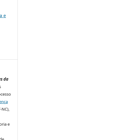
a e
es da
s
ocesso
ença
-NC),
ria e
de