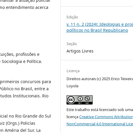
alisar a atuação policial
a no entendimento acerca
Edição
v. 11 n. 2 (2024): Ideologias e pro
políticos no Brasil Republicano
Seção
Artigos Livres
tuições, profissões e
 Sociologia e Política.
Licença
Direitos autorais (c) 2025 Erico Teixeir
 primeiros concursos para
Loyola
Público no Brasil, entre a
tudos Institucionais. Rio
Este trabalho está licenciado sob um
icial no Rio Grande do Sul
licença
Creative Commons Attribution
z (Orgs.) Policías
NonCommercial 4.0 International Lic
 en Améria del Sur. La