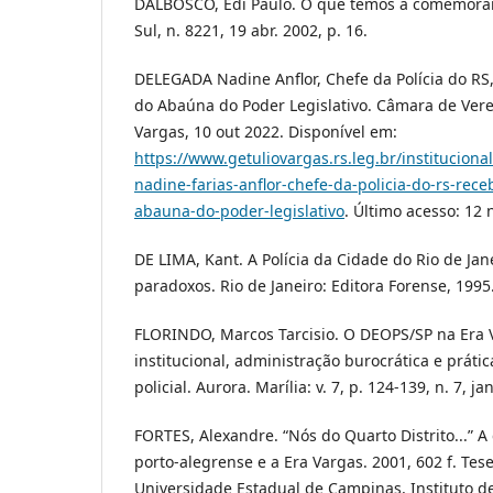
DALBOSCO, Edi Paulo. O que temos a comemorar?
Sul, n. 8221, 19 abr. 2002, p. 16.
DELEGADA Nadine Anflor, Chefe da Polícia do R
do Abaúna do Poder Legislativo. Câmara de Vere
Vargas, 10 out 2022. Disponível em:
https://www.getuliovargas.rs.leg.br/instituciona
nadine-farias-anflor-chefe-da-policia-do-rs-re
abauna-do-poder-legislativo
. Último acesso: 12 
DE LIMA, Kant. A Polícia da Cidade do Rio de Jan
paradoxos. Rio de Janeiro: Editora Forense, 1995
FLORINDO, Marcos Tarcisio. O DEOPS/SP na Era 
institucional, administração burocrática e práti
policial. Aurora. Marília: v. 7, p. 124-139, n. 7, ja
FORTES, Alexandre. “Nós do Quarto Distrito...” A
porto-alegrense e a Era Vargas. 2001, 602 f. Tes
Universidade Estadual de Campinas, Instituto de 