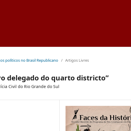
etos políticos no Brasil Republicano
/
Artigos Livres
ivo delegado do quarto districto”
ícia Civil do Rio Grande do Sul