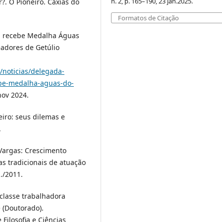
n. 2, p. 165–190, 23 jan.2025.
. O Pioneiro. Caxias do
Formatos de Citação
S, recebe Medalha Águas
adores de Getúlio
l/noticias/delegada-
cebe-medalha-aguas-do-
nov 2024.
eiro: seus dilemas e
.
Vargas: Crescimento
cas tradicionais de atuação
n./2011.
 classe trabalhadora
e (Doutorado).
Filosofia e Ciências