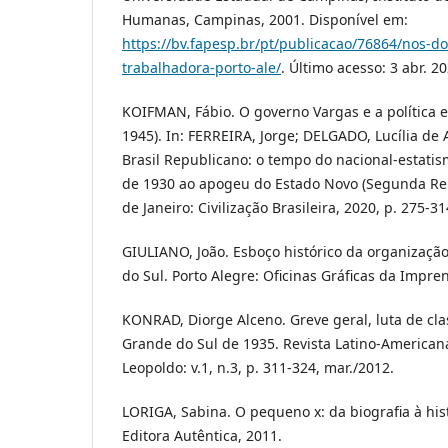
Humanas, Campinas, 2001. Disponível em:
https://bv.fapesp.br/pt/publicacao/76864/nos-do-
trabalhadora-porto-ale/
. Último acesso: 3 abr. 20
KOIFMAN, Fábio. O governo Vargas e a política ex
1945). In: FERREIRA, Jorge; DELGADO, Lucília de 
Brasil Republicano: o tempo do nacional-estatis
de 1930 ao apogeu do Estado Novo (Segunda Rep
de Janeiro: Civilização Brasileira, 2020, p. 275-31
GIULIANO, João. Esboço histórico da organização
do Sul. Porto Alegre: Oficinas Gráficas da Impren
KONRAD, Diorge Alceno. Greve geral, luta de cla
Grande do Sul de 1935. Revista Latino-Americana
Leopoldo: v.1, n.3, p. 311-324, mar./2012.
LORIGA, Sabina. O pequeno x: da biografia à hist
Editora Autêntica, 2011.