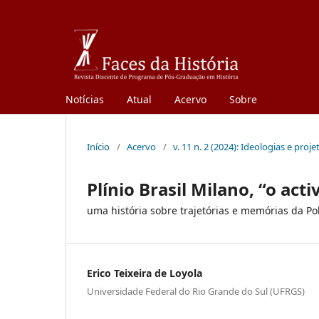
Notícias
Atual
Acervo
Sobre
Início
/
Acervo
/
v. 11 n. 2 (2024): Ideologias e proj
Plínio Brasil Milano, “o act
uma história sobre trajetórias e memórias da Pol
Erico Teixeira de Loyola
Universidade Federal do Rio Grande do Sul (UFRGS)