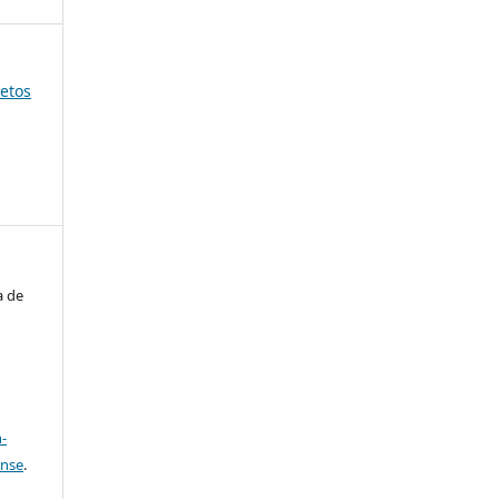
jetos
a de
a
-
ense
.