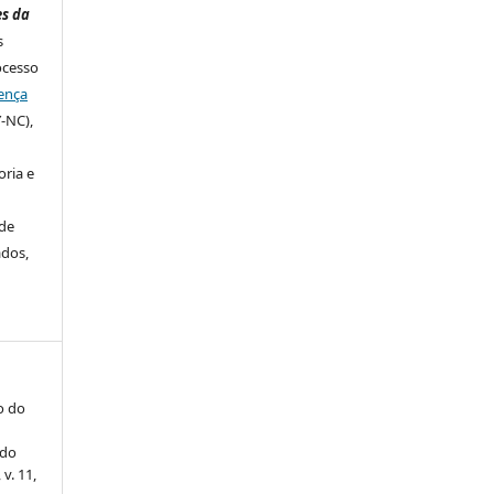
es da
s
ocesso
ença
-NC),
ria e
de
ados,
do do
 do
, v. 11,