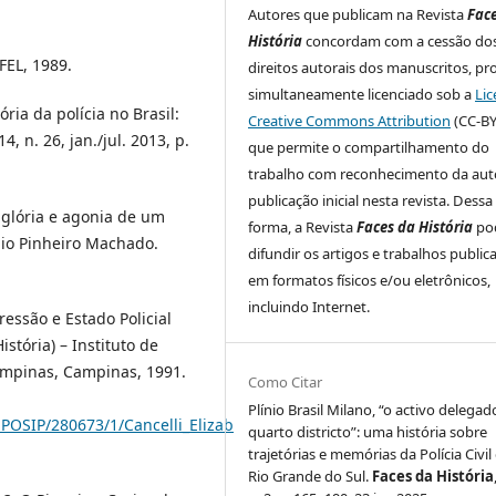
Autores que publicam na Revista
Fac
História
concordam com a cessão do
FEL, 1989.
direitos autorais dos manuscritos, pr
simultaneamente licenciado sob a
Lic
ia da polícia no Brasil:
Creative Commons Attribution
(CC-BY
4, n. 26, jan./jul. 2013, p.
que permite o compartilhamento do
trabalho com reconhecimento da auto
publicação inicial nesta revista. Dessa
 glória e agonia de um
forma, a Revista
Faces da História
po
nio Pinheiro Machado.
difundir os artigos e trabalhos public
em formatos físicos e/ou eletrônicos,
incluindo Internet.
essão e Estado Policial
stória) – Instituto de
ampinas, Campinas, 1991.
Como Citar
Plínio Brasil Milano, “o activo delega
EPOSIP/280673/1/Cancelli_Elizab
quarto districto”: uma história sobre
trajetórias e memórias da Polícia Civil
Rio Grande do Sul.
Faces da História