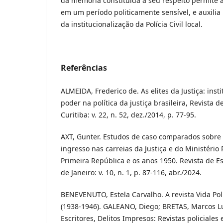
da memória constituída a seu respeito permite an
em um período politicamente sensível, e auxili
da institucionalização da Polícia Civil local.
Referências
ALMEIDA, Frederico de. As elites da Justiça: insti
poder na política da justiça brasileira, Revista de
Curitiba: v. 22, n. 52, dez./2014, p. 77-95.
AXT, Gunter. Estudos de caso comparados sobre
ingresso nas carreias da Justiça e do Ministério 
Primeira República e os anos 1950. Revista de Es
de Janeiro: v. 10, n. 1, p. 87-116, abr./2024.
BENEVENUTO, Estela Carvalho. A revista Vida Pol
(1938-1946). GALEANO, Diego; BRETAS, Marcos Lui
Escritores, Delitos Impresos: Revistas policiales