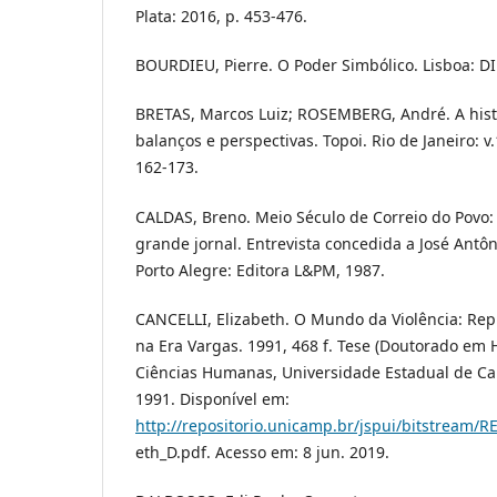
Plata: 2016, p. 453-476.
BOURDIEU, Pierre. O Poder Simbólico. Lisboa: DI
BRETAS, Marcos Luiz; ROSEMBERG, André. A histór
balanços e perspectivas. Topoi. Rio de Janeiro: v.1
162-173.
CALDAS, Breno. Meio Século de Correio do Povo:
grande jornal. Entrevista concedida a José Antô
Porto Alegre: Editora L&PM, 1987.
CANCELLI, Elizabeth. O Mundo da Violência: Repr
na Era Vargas. 1991, 468 f. Tese (Doutorado em Hi
Ciências Humanas, Universidade Estadual de C
1991. Disponível em:
http://repositorio.unicamp.br/jspui/bitstream/R
eth_D.pdf. Acesso em: 8 jun. 2019.