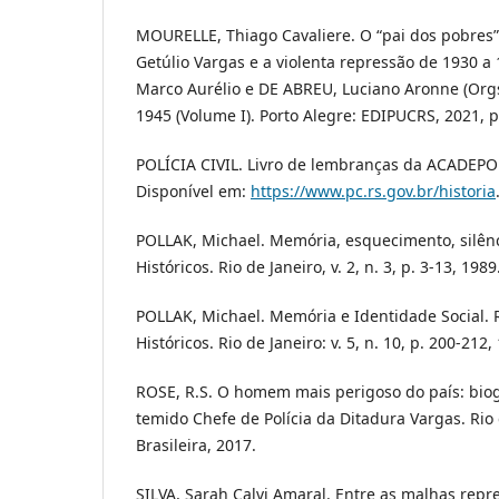
MOURELLE, Thiago Cavaliere. O “pai dos pobres”
Getúlio Vargas e a violenta repressão de 1930 a
Marco Aurélio e DE ABREU, Luciano Aronne (Orgs.
1945 (Volume I). Porto Alegre: EDIPUCRS, 2021, p
POLÍCIA CIVIL. Livro de lembranças da ACADEPOL
Disponível em:
https://www.pc.rs.gov.br/historia
POLLAK, Michael. Memória, esquecimento, silênc
Históricos. Rio de Janeiro, v. 2, n. 3, p. 3-13, 1989
POLLAK, Michael. Memória e Identidade Social. 
Históricos. Rio de Janeiro: v. 5, n. 10, p. 200-212,
ROSE, R.S. O homem mais perigoso do país: biogra
temido Chefe de Polícia da Ditadura Vargas. Rio d
Brasileira, 2017.
SILVA, Sarah Calvi Amaral. Entre as malhas repr