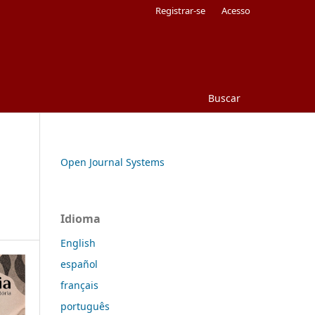
Registrar-se
Acesso
Buscar
Open Journal Systems
Idioma
English
español
français
português