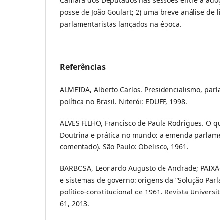
Câmara dos Deputados nas sessões entre a adoç
posse de João Goulart; 2) uma breve análise de l
parlamentaristas lançados na época.
Referências
ALMEIDA, Alberto Carlos. Presidencialismo, par
política no Brasil. Niterói: EDUFF, 1998.
ALVES FILHO, Francisco de Paula Rodrigues. O q
Doutrina e prática no mundo; a emenda parlamen
comentado). São Paulo: Obelisco, 1961.
BARBOSA, Leonardo Augusto de Andrade; PAIXÃO, 
e sistemas de governo: origens da “Solução Parl
político-constitucional de 1961. Revista Universita
61, 2013.