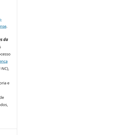
a
-
ense
.
es da
s
ocesso
ença
-NC),
ria e
de
ados,