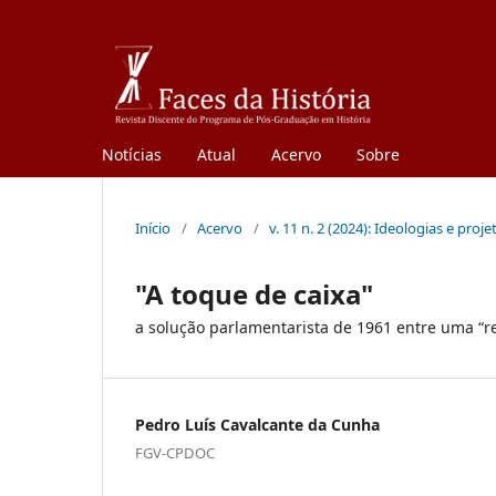
Notícias
Atual
Acervo
Sobre
Início
/
Acervo
/
v. 11 n. 2 (2024): Ideologias e proj
"A toque de caixa"
a solução parlamentarista de 1961 entre uma “re
Pedro Luís Cavalcante da Cunha
FGV-CPDOC