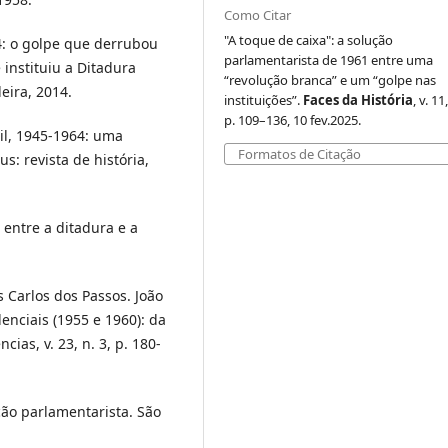
Como Citar
"A toque de caixa": a solução
4: o golpe que derrubou
parlamentarista de 1961 entre uma
instituiu a Ditadura
“revolução branca” e um “golpe nas
leira, 2014.
instituições”.
Faces da História
, v. 11
p. 109–136, 10 fev.2025.
il, 1945-1964: uma
Formatos de Citação
: revista de história,
entre a ditadura e a
 Carlos dos Passos. João
enciais (1955 e 1960): da
ias, v. 23, n. 3, p. 180-
ção parlamentarista. São