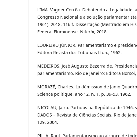
LIMA, Vagner Corrêa. Debatendo a Legalidade: a 
Congresso Nacional e a solução parlamentarist
1961). 2018. 116 f. Dissertação (Mestrado em His
Federal Fluminense, Niterói, 2018.
LOUREIRO JÚNIOR. Parlamentarismo e presidenci
Editora Revista dos Tribunais Ltda., 1962.
MEDEIROS, José Augusto Bezerra de. Presidenci
parlamentarismo. Rio de Janeiro: Editora Borsoi,
MORAZÉ, Charles. La démission de Janio Quadro
Science politique, ano 12, n. 1, p. 39-53, 1962.
NICOLAU, Jairo. Partidos na República de 1946: 
DADOS – Revista de Ciências Sociais, Rio de Janeiro
129, 2004.
PILLA, Raul. Parlamentarismo ao alcance de todos