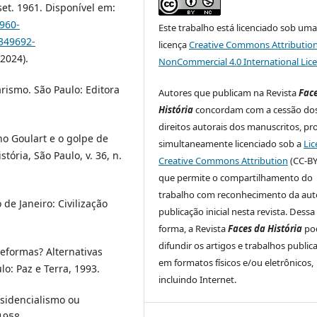
et. 1961. Disponível em:
960-
Este trabalho está licenciado sob um
349692-
licença
Creative Commons Attribution
2024).
NonCommercial 4.0 International Lic
ismo. São Paulo: Editora
Autores que publicam na Revista
Fac
História
concordam com a cessão do
direitos autorais dos manuscritos, pr
o Goulart e o golpe de
simultaneamente licenciado sob a
Lic
tória, São Paulo, v. 36, n.
Creative Commons Attribution
(CC-BY
que permite o compartilhamento do
trabalho com reconhecimento da auto
 de Janeiro: Civilização
publicação inicial nesta revista. Dessa
forma, a Revista
Faces da História
po
difundir os artigos e trabalhos public
eformas? Alternativas
em formatos físicos e/ou eletrônicos,
lo: Paz e Terra, 1993.
incluindo Internet.
esidencialismo ou
1958.