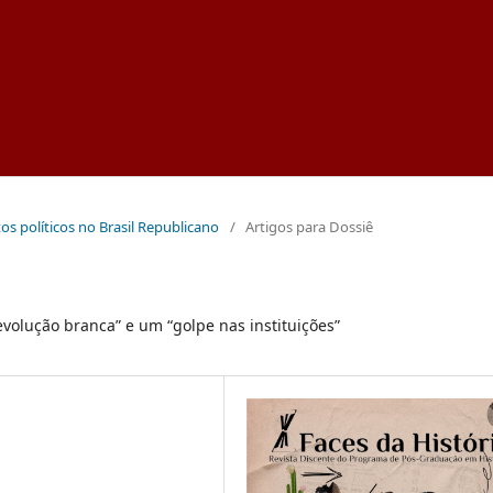
etos políticos no Brasil Republicano
/
Artigos para Dossiê
volução branca” e um “golpe nas instituições”