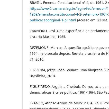
BRASIL. Emenda Constitucional n° 4, de 1961. 2 s
https://www2.camara.leg.br/legin/fed/emecon/1
1969/emendaconstitucional-4-2-setembro-1961-
publicacaooriginal-1-pl.html
(Acesso em: 23 set. 
CARNEIRO, Levi. Uma experiência de parlamentar
Livraria Martins, 1965.
DEZEMONE, Marcus. A questão agrária, o govern
1964 meio século depois. Revista brasileira de His
71, 2016.
FERREIRA, Jorge. João Goulart: uma biografia. Rio
Brasileira, 2014.
FIGUEIREDO, Argelina Cheibub. Democracia ou r
democráticas à crise política: 1961-1964. São Pau
FRANCO, Afonso Arinos de Melo; PILLA, Raul. Pr
parlamentarismo? Rio de Janeiro: José Olympio, 