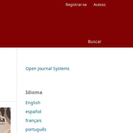
Registrar-se
Acesso
Buscar
Open Journal Systems
Idioma
English
español
français
português