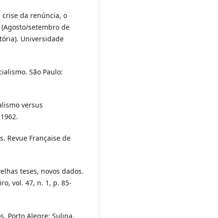
crise da renúncia, o
a (Agosto/setembro de
tória). Universidade
alismo. São Paulo:
alismo versus
 1962.
s. Revue Française de
velhas teses, novos dados.
, vol. 47, n. 1, p. 85-
. Porto Alegre: Sulina,