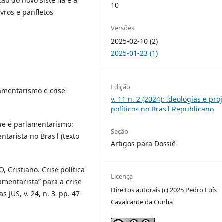
ão do novo sistema e a
10
ivros e panfletos
Versões
2025-02-10 (2)
2025-01-23 (1)
Edição
lamentarismo e crise
v. 11 n. 2 (2024): Ideologias e pro
políticos no Brasil Republicano
ue é parlamentarismo:
Seção
tarista no Brasil (texto
Artigos para Dossiê
Cristiano. Crise política
Licença
amentarista” para a crise
Direitos autorais (c) 2025 Pedro Luís
s JUS, v. 24, n. 3, pp. 47-
Cavalcante da Cunha