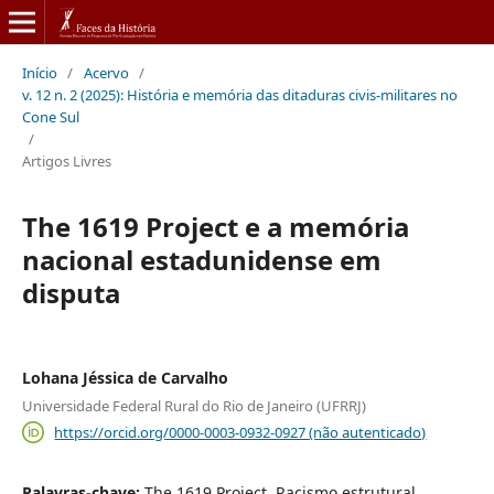
Início
/
Acervo
/
v. 12 n. 2 (2025): História e memória das ditaduras civis-militares no
Cone Sul
/
Artigos Livres
The 1619 Project e a memória
nacional estadunidense em
disputa
Lohana Jéssica de Carvalho
Universidade Federal Rural do Rio de Janeiro (UFRRJ)
https://orcid.org/0000-0003-0932-0927 (não autenticado)
Palavras-chave:
The 1619 Project, Racismo estrutural,