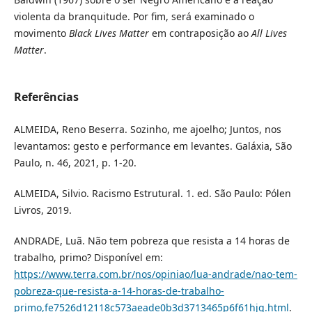
violenta da branquitude. Por fim, será examinado o
movimento
Black Lives Matter
em contraposição ao
All Lives
Matter
.
Referências
ALMEIDA, Reno Beserra. Sozinho, me ajoelho; Juntos, nos
levantamos: gesto e performance em levantes. Galáxia, São
Paulo, n. 46, 2021, p. 1-20.
ALMEIDA, Silvio. Racismo Estrutural. 1. ed. São Paulo: Pólen
Livros, 2019.
ANDRADE, Luã. Não tem pobreza que resista a 14 horas de
trabalho, primo? Disponível em:
https://www.terra.com.br/nos/opiniao/lua-andrade/nao-tem-
pobreza-que-resista-a-14-horas-de-trabalho-
primo,fe7526d12118c573aeade0b3d3713465p6f61hjg.html
.