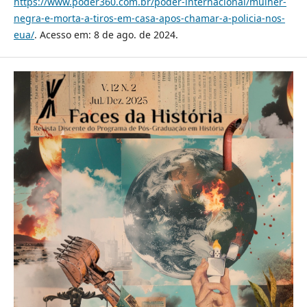
https://www.poder360.com.br/poder-internacional/mulher-
negra-e-morta-a-tiros-em-casa-apos-chamar-a-policia-nos-
eua/
. Acesso em: 8 de ago. de 2024.