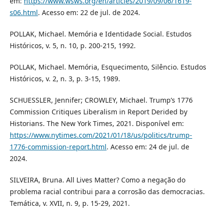
em:
https://www.wsws.org/en/articles/2019/09/06/1619-
s06.html
. Acesso em: 22 de jul. de 2024.
POLLAK, Michael. Memória e Identidade Social. Estudos
Históricos, v. 5, n. 10, p. 200-215, 1992.
POLLAK, Michael. Memória, Esquecimento, Silêncio. Estudos
Históricos, v. 2, n. 3, p. 3-15, 1989.
SCHUESSLER, Jennifer; CROWLEY, Michael. Trump’s 1776
Commission Critiques Liberalism in Report Derided by
Historians. The New York Times, 2021. Disponível em:
https://www.nytimes.com/2021/01/18/us/politics/trump-
1776-commission-report.html
. Acesso em: 24 de jul. de
2024.
SILVEIRA, Bruna. All Lives Matter? Como a negação do
problema racial contribui para a corrosão das democracias.
Temática, v. XVII, n. 9, p. 15-29, 2021.