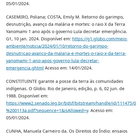
05/01/2024.
CASEMIRO, Poliana; COSTA, Emily M. Retorno do garimpo,
desnutrição, avanço da malária e mortes: o raio X da Terra
Yanomami 1 ano após o governo Lula decretar emergência.
G1, 10 jan. 2024. Disponível em:
https://g1.globo.com/meio-
ambiente/noticia/2024/01/10/retorno-do-garimpo-
desnutricao-avanco-da-malaria-e-mortes-o-raio-x-da-terra-
yanomami-1-ano-apos-governo-lula-decretar-
emergencia.ghtml
Acesso em: 14/01/2024.
CONSTITUINTE garante a posse da terra às comunidades
indígenas. O Globo. Rio de Janeiro, edição, p. 6, 02 jun. de
1988. Disponível em:
https://www2.senado.leg.br/bdsf/bitstream/handle/id/111475
%200113a.pdf?sequence=1&isAllowed=y
. Acesso em:
05/01/2024.
CUNHA, Manuela Carneiro da. Os Direitos do Índio: ensaios