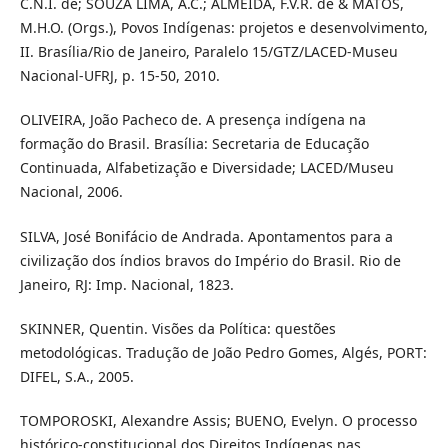
C.N.I. de; SOUZA LIMA, A.C.; ALMEIDA, F.V.R. de & MATOS,
M.H.O. (Orgs.), Povos Indígenas: projetos e desenvolvimento,
II. Brasília/Rio de Janeiro, Paralelo 15/GTZ/LACED-Museu
Nacional-UFRJ, p. 15-50, 2010.
OLIVEIRA, João Pacheco de. A presença indígena na
formação do Brasil. Brasília: Secretaria de Educação
Continuada, Alfabetização e Diversidade; LACED/Museu
Nacional, 2006.
SILVA, José Bonifácio de Andrada. Apontamentos para a
civilização dos índios bravos do Império do Brasil. Rio de
Janeiro, RJ: Imp. Nacional, 1823.
SKINNER, Quentin. Visões da Política: questões
metodológicas. Tradução de João Pedro Gomes, Algés, PORT:
DIFEL, S.A., 2005.
TOMPOROSKI, Alexandre Assis; BUENO, Evelyn. O processo
histórico-constitucional dos Direitos Indígenas nas