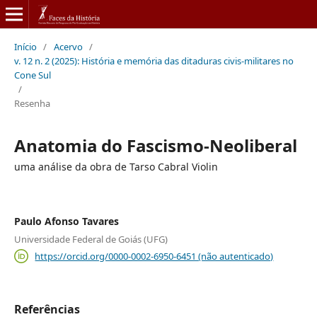
Início
/
Acervo
/
v. 12 n. 2 (2025): História e memória das ditaduras civis-militares no
Cone Sul
/
Resenha
Anatomia do Fascismo-Neoliberal
uma análise da obra de Tarso Cabral Violin
Paulo Afonso Tavares
Universidade Federal de Goiás (UFG)
https://orcid.org/0000-0002-6950-6451 (não autenticado)
Referências