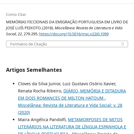
Como Citar
MEMÓRIAS FICCIONAIS DA EMIGRAÇÃO PORTUGUESA EM LIVRO DE
JOSÉ LUÍS PEIXOTO. (2018).
Miscelânea: Revista de Literatura e Vida
Social
,
22
, 279-295.
https://doi.org/10.5016/msc.v22i0.1099
Formatos de Citação
Artigos Semelhantes
Cloves da Silva Junior, Luiz Gustavo Osório Xavier,
Renata Rocha Ribeiro,
DIÁRIO, MEMÓRIA E DITADURA
EM DOIS ROMANCES DE MILTON HATOUM
,
Miscelânea: Revista de Literatura e Vida Social: v. 28
(2020)
Maira Angélica Pandolfi,
METAMORFOSES DE MITOS
LITERÁRIOS NA LITERATURA DE LÍNGUA ESPANHOLA E
DE LÍNGUA PORTUGUESA
,
Miscelânea: Revista de