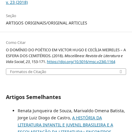
v. 23 (2018)
Seção
ARTIGOS ORIGINAIS/ORIGINAL ARTICLES
Como Citar
O DOMÍNIO DO POÉTICO EM VICTOR HUGO E CECÍLIA MEIRELES – A
ESFERA DOS CEMITÉRIOS. (2018).
Miscelânea: Revista de Literatura e
Vida Social
,
23
, 153-171.
https://doi.org/10.5016/msc.v23i0.1164
Formatos de Citação
Artigos Semelhantes
Renata Junqueira de Souza, Marivaldo Omena Batista,
Jorge Luiz Diogo de Castro,
A HISTÓRIA DA
LITERATURA INFANTIL E JUVENIL BRASILEIRA E A
ESCOLARIZAÇÃO DA LITERATURA:: ENCONTROS,