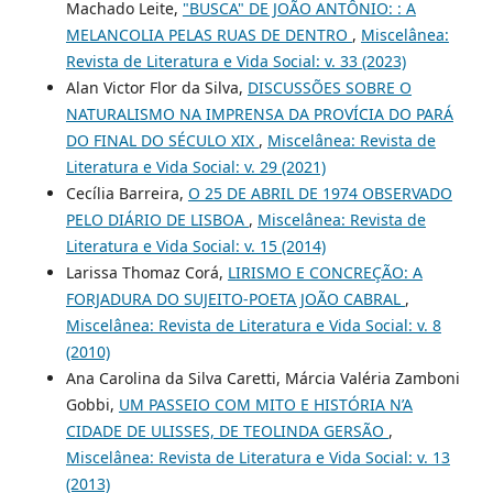
Machado Leite,
"BUSCA" DE JOÃO ANTÔNIO: : A
MELANCOLIA PELAS RUAS DE DENTRO
,
Miscelânea:
Revista de Literatura e Vida Social: v. 33 (2023)
Alan Victor Flor da Silva,
DISCUSSÕES SOBRE O
NATURALISMO NA IMPRENSA DA PROVÍCIA DO PARÁ
DO FINAL DO SÉCULO XIX
,
Miscelânea: Revista de
Literatura e Vida Social: v. 29 (2021)
Cecília Barreira,
O 25 DE ABRIL DE 1974 OBSERVADO
PELO DIÁRIO DE LISBOA
,
Miscelânea: Revista de
Literatura e Vida Social: v. 15 (2014)
Larissa Thomaz Corá,
LIRISMO E CONCREÇÃO: A
FORJADURA DO SUJEITO-POETA JOÃO CABRAL
,
Miscelânea: Revista de Literatura e Vida Social: v. 8
(2010)
Ana Carolina da Silva Caretti, Márcia Valéria Zamboni
Gobbi,
UM PASSEIO COM MITO E HISTÓRIA N’A
CIDADE DE ULISSES, DE TEOLINDA GERSÃO
,
Miscelânea: Revista de Literatura e Vida Social: v. 13
(2013)