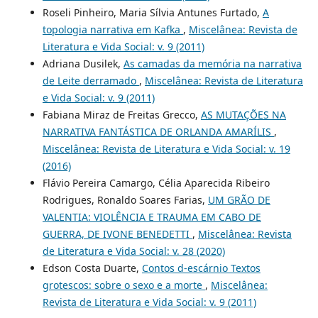
Roseli Pinheiro, Maria Sílvia Antunes Furtado,
A
topologia narrativa em Kafka
,
Miscelânea: Revista de
Literatura e Vida Social: v. 9 (2011)
Adriana Dusilek,
As camadas da memória na narrativa
de Leite derramado
,
Miscelânea: Revista de Literatura
e Vida Social: v. 9 (2011)
Fabiana Miraz de Freitas Grecco,
AS MUTAÇÕES NA
NARRATIVA FANTÁSTICA DE ORLANDA AMARÍLIS
,
Miscelânea: Revista de Literatura e Vida Social: v. 19
(2016)
Flávio Pereira Camargo, Célia Aparecida Ribeiro
Rodrigues, Ronaldo Soares Farias,
UM GRÃO DE
VALENTIA: VIOLÊNCIA E TRAUMA EM CABO DE
GUERRA, DE IVONE BENEDETTI
,
Miscelânea: Revista
de Literatura e Vida Social: v. 28 (2020)
Edson Costa Duarte,
Contos d-escárnio Textos
grotescos: sobre o sexo e a morte
,
Miscelânea:
Revista de Literatura e Vida Social: v. 9 (2011)