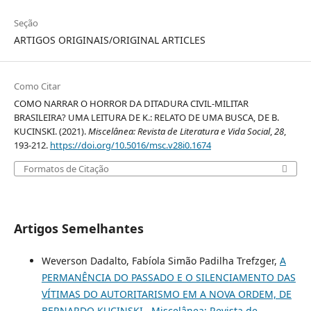
Seção
ARTIGOS ORIGINAIS/ORIGINAL ARTICLES
Como Citar
COMO NARRAR O HORROR DA DITADURA CIVIL-MILITAR
BRASILEIRA? UMA LEITURA DE K.: RELATO DE UMA BUSCA, DE B.
KUCINSKI. (2021).
Miscelânea: Revista de Literatura e Vida Social
,
28
,
193-212.
https://doi.org/10.5016/msc.v28i0.1674
Formatos de Citação
Artigos Semelhantes
Weverson Dadalto, Fabíola Simão Padilha Trefzger,
A
PERMANÊNCIA DO PASSADO E O SILENCIAMENTO DAS
VÍTIMAS DO AUTORITARISMO EM A NOVA ORDEM, DE
BERNARDO KUCINSKI
,
Miscelânea: Revista de