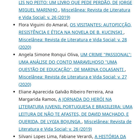
LIS NO PEITO: UM LIVRO QUE PEDE PERDÃO, DE JORGE
MIGUEL MARINHO
,
Miscelânea: Revista de Literatura
e Vida Social: v. 26 (2019)
Flora Viguini do Amaral,
OS VISITANTES: AUTOFICÇÃO,
RESISTÊNCIA E ÉTICA NA NOVELA DE B. KUCINSKI
,
Miscelânea: Revista de Literatura e Vida Social: v. 28
(2020)
Angela Simone Ronqui Oliva,
UM CRIME "PASSIONAL":
UMA ANÁLISE DO CONTO MARAVILHOSO "UMA
QUESTÃO DE EDUCAÇÃO", DE MARINA COLASANTI
,
Miscelânea: Revista de Literatura e Vida Social: v. 27
(2020)
Eliane Aparecida Galvão Ribeiro Ferreira, Ana
Margarida Ramos,
A JORNADA DO HERÓI NA
LITERATURA JUVENIL PORTUGUESA E BRASILEIRA: UMA
LEITURA DE NÃO TE AFASTES, DE DAVID MACHADO, E
QUERIDA, DE LYGIA BOJUNGA
,
Miscelânea: Revista de
Literatura e Vida Social: v. 26 (2019)
Silvani Lopes Lima, Fabiane Verardi,
A HISTÓRIA DA