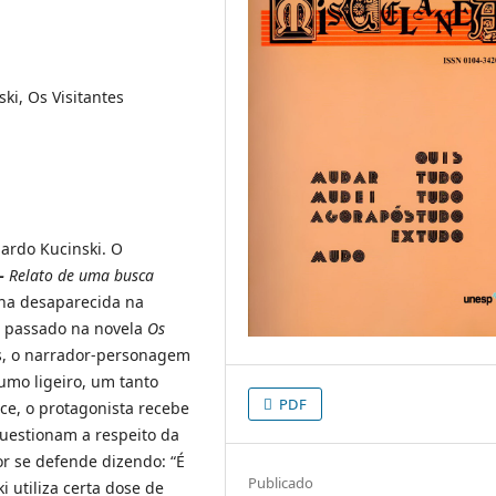
ski, Os Visitantes
nardo Kucinski. O
–
Relato de uma busca
lha desaparecida na
 o passado na novela
Os
es, o narrador-personagem
umo ligeiro, um tanto
PDF
ce, o protagonista recebe
uestionam a respeito da
or se defende dizendo: “É
Publicado
i utiliza certa dose de