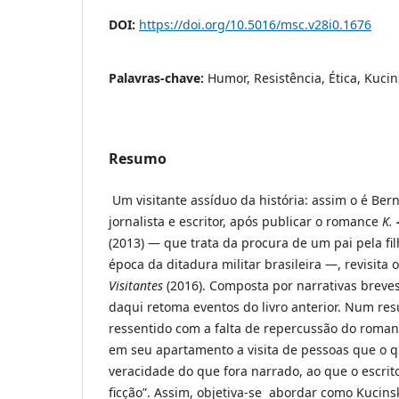
DOI:
https://doi.org/10.5016/msc.v28i0.1676
Palavras-chave:
Humor, Resistência, Ética, Kucin
Resumo
Um visitante assíduo da história: assim o é Ber
jornalista e escritor, após publicar o romance
K.
(2013) — que trata da procura de um pai pela fi
época da ditadura militar brasileira —, revisita
Visitantes
(2016). Composta por narrativas brev
daqui retoma eventos do livro anterior. Num res
ressentido com a falta de repercussão do roman
em seu apartamento a visita de pessoas que o q
veracidade do que fora narrado, ao que o escrit
ficção”. Assim, objetiva-se abordar como Kucinsk