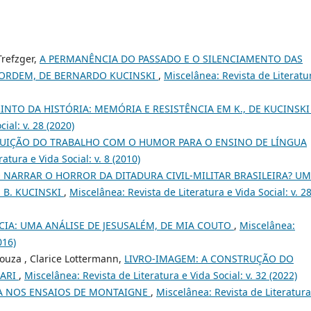
Trefzger,
A PERMANÊNCIA DO PASSADO E O SILENCIAMENTO DAS
 ORDEM, DE BERNARDO KUCINSKI
,
Miscelânea: Revista de Literatu
RINTO DA HISTÓRIA: MEMÓRIA E RESISTÊNCIA EM K., DE KUCINSK
ial: v. 28 (2020)
UIÇÃO DO TRABALHO COM O HUMOR PARA O ENSINO DE LÍNGUA
atura e Vida Social: v. 8 (2010)
NARRAR O HORROR DA DITADURA CIVIL-MILITAR BRASILEIRA? U
E B. KUCINSKI
,
Miscelânea: Revista de Literatura e Vida Social: v. 2
CIA: UMA ANÁLISE DE JESUSALÉM, DE MIA COUTO
,
Miscelânea:
016)
Souza , Clarice Lottermann,
LIVRO-IMAGEM: A CONSTRUÇÃO DO
NARI
,
Miscelânea: Revista de Literatura e Vida Social: v. 32 (2022)
A NOS ENSAIOS DE MONTAIGNE
,
Miscelânea: Revista de Literatura