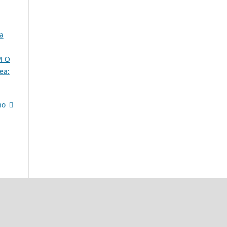
ta
M O
ea:
mo