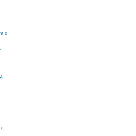
ra e
I
,
MA
8
 e