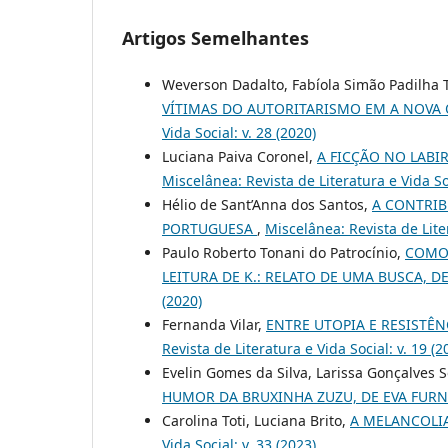
Artigos Semelhantes
Weverson Dadalto, Fabíola Simão Padilha 
VÍTIMAS DO AUTORITARISMO EM A NOVA
Vida Social: v. 28 (2020)
Luciana Paiva Coronel,
A FICÇÃO NO LABI
Miscelânea: Revista de Literatura e Vida Soc
Hélio de Sant’Anna dos Santos,
A CONTRIB
PORTUGUESA
,
Miscelânea: Revista de Liter
Paulo Roberto Tonani do Patrocínio,
COMO 
LEITURA DE K.: RELATO DE UMA BUSCA, D
(2020)
Fernanda Vilar,
ENTRE UTOPIA E RESISTÊN
Revista de Literatura e Vida Social: v. 19 (2
Evelin Gomes da Silva, Larissa Gonçalves 
HUMOR DA BRUXINHA ZUZU, DE EVA FUR
Carolina Toti, Luciana Brito,
A MELANCOLI
Vida Social: v. 33 (2023)