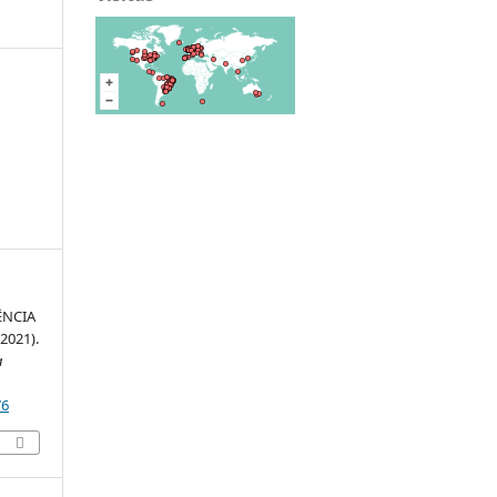
ÊNCIA
2021).
a
76