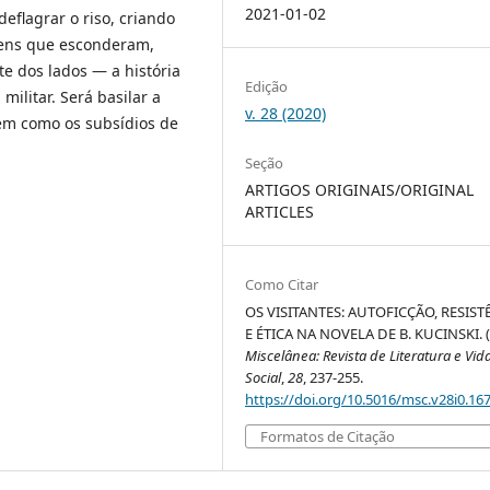
2021-01-02
eflagrar o riso, criando
gens que esconderam,
 dos lados — a história
Edição
ilitar. Será basilar a
v. 28 (2020)
em como os subsídios de
Seção
ARTIGOS ORIGINAIS/ORIGINAL
ARTICLES
Como Citar
OS VISITANTES: AUTOFICÇÃO, RESIST
E ÉTICA NA NOVELA DE B. KUCINSKI. (
Miscelânea: Revista de Literatura e Vid
Social
,
28
, 237-255.
https://doi.org/10.5016/msc.v28i0.16
Formatos de Citação