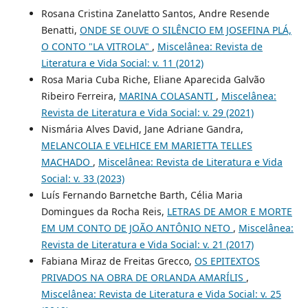
Rosana Cristina Zanelatto Santos, Andre Resende
Benatti,
ONDE SE OUVE O SILÊNCIO EM JOSEFINA PLÁ,
O CONTO "LA VITROLA"
,
Miscelânea: Revista de
Literatura e Vida Social: v. 11 (2012)
Rosa Maria Cuba Riche, Eliane Aparecida Galvão
Ribeiro Ferreira,
MARINA COLASANTI
,
Miscelânea:
Revista de Literatura e Vida Social: v. 29 (2021)
Nismária Alves David, Jane Adriane Gandra,
MELANCOLIA E VELHICE EM MARIETTA TELLES
MACHADO
,
Miscelânea: Revista de Literatura e Vida
Social: v. 33 (2023)
Luís Fernando Barnetche Barth, Célia Maria
Domingues da Rocha Reis,
LETRAS DE AMOR E MORTE
EM UM CONTO DE JOÃO ANTÔNIO NETO
,
Miscelânea:
Revista de Literatura e Vida Social: v. 21 (2017)
Fabiana Miraz de Freitas Grecco,
OS EPITEXTOS
PRIVADOS NA OBRA DE ORLANDA AMARÍLIS
,
Miscelânea: Revista de Literatura e Vida Social: v. 25