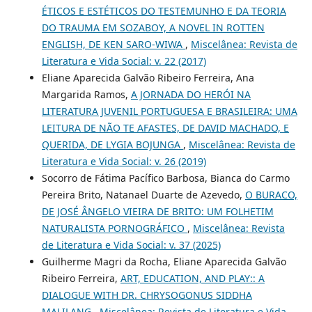
ÉTICOS E ESTÉTICOS DO TESTEMUNHO E DA TEORIA
DO TRAUMA EM SOZABOY, A NOVEL IN ROTTEN
ENGLISH, DE KEN SARO-WIWA
,
Miscelânea: Revista de
Literatura e Vida Social: v. 22 (2017)
Eliane Aparecida Galvão Ribeiro Ferreira, Ana
Margarida Ramos,
A JORNADA DO HERÓI NA
LITERATURA JUVENIL PORTUGUESA E BRASILEIRA: UMA
LEITURA DE NÃO TE AFASTES, DE DAVID MACHADO, E
QUERIDA, DE LYGIA BOJUNGA
,
Miscelânea: Revista de
Literatura e Vida Social: v. 26 (2019)
Socorro de Fátima Pacífico Barbosa, Bianca do Carmo
Pereira Brito, Natanael Duarte de Azevedo,
O BURACO,
DE JOSÉ ÂNGELO VIEIRA DE BRITO: UM FOLHETIM
NATURALISTA PORNOGRÁFICO
,
Miscelânea: Revista
de Literatura e Vida Social: v. 37 (2025)
Guilherme Magri da Rocha, Eliane Aparecida Galvão
Ribeiro Ferreira,
ART, EDUCATION, AND PLAY:: A
DIALOGUE WITH DR. CHRYSOGONUS SIDDHA
MALILANG
,
Miscelânea: Revista de Literatura e Vida