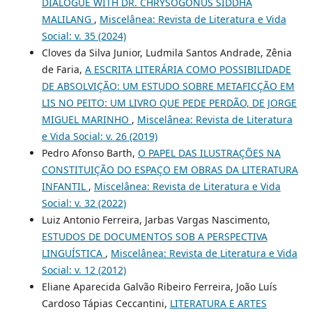
DIALOGUE WITH DR. CHRYSOGONUS SIDDHA
MALILANG
,
Miscelânea: Revista de Literatura e Vida
Social: v. 35 (2024)
Cloves da Silva Junior, Ludmila Santos Andrade, Zênia
de Faria,
A ESCRITA LITERÁRIA COMO POSSIBILIDADE
DE ABSOLVIÇÃO: UM ESTUDO SOBRE METAFICÇÃO EM
LIS NO PEITO: UM LIVRO QUE PEDE PERDÃO, DE JORGE
MIGUEL MARINHO
,
Miscelânea: Revista de Literatura
e Vida Social: v. 26 (2019)
Pedro Afonso Barth,
O PAPEL DAS ILUSTRAÇÕES NA
CONSTITUIÇÃO DO ESPAÇO EM OBRAS DA LITERATURA
INFANTIL
,
Miscelânea: Revista de Literatura e Vida
Social: v. 32 (2022)
Luiz Antonio Ferreira, Jarbas Vargas Nascimento,
ESTUDOS DE DOCUMENTOS SOB A PERSPECTIVA
LINGUÍSTICA
,
Miscelânea: Revista de Literatura e Vida
Social: v. 12 (2012)
Eliane Aparecida Galvão Ribeiro Ferreira, João Luís
Cardoso Tápias Ceccantini,
LITERATURA E ARTES