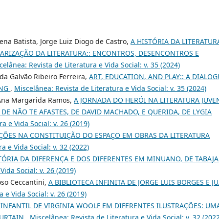
na Batista, Jorge Luiz Diogo de Castro,
A HISTÓRIA DA LITERATUR
COLARIZAÇÃO DA LITERATURA:: ENCONTROS, DESENCONTROS E
celânea: Revista de Literatura e Vida Social: v. 35 (2024)
da Galvão Ribeiro Ferreira,
ART, EDUCATION, AND PLAY:: A DIALOG
ANG
,
Miscelânea: Revista de Literatura e Vida Social: v. 35 (2024)
, Ana Margarida Ramos,
A JORNADA DO HERÓI NA LITERATURA JUVE
 DE NÃO TE AFASTES, DE DAVID MACHADO, E QUERIDA, DE LYGIA
a e Vida Social: v. 26 (2019)
AÇÕES NA CONSTITUIÇÃO DO ESPAÇO EM OBRAS DA LITERATURA
a e Vida Social: v. 32 (2022)
TÓRIA DA DIFERENÇA E DOS DIFERENTES EM MINUANO, DE TABAJ
Vida Social: v. 26 (2019)
oso Ceccantini,
A BIBLIOTECA INFINITA DE JORGE LUIS BORGES E J
 e Vida Social: v. 26 (2019)
 INFANTIL DE VIRGINIA WOOLF EM DIFERENTES ILUSTRAÇÕES: UM
CURTAIN
,
Miscelânea: Revista de Literatura e Vida Social: v. 32 (2022