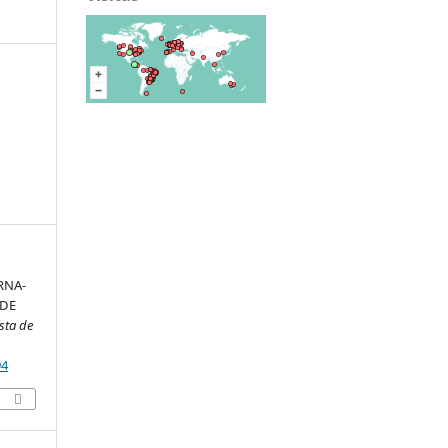
RNA-
 DE
sta de
94