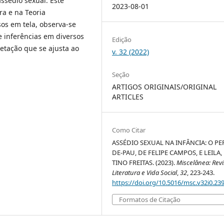
ssédio sexual. Este
2023-08-01
ra e na Teoria
sos em tela, observa-se
e inferências em diversos
Edição
etação que se ajusta ao
v. 32 (2022)
Seção
ARTIGOS ORIGINAIS/ORIGINAL
ARTICLES
Como Citar
ASSÉDIO SEXUAL NA INFÂNCIA: O PE
DE-PAU, DE FELIPE CAMPOS, E LEILA,
TINO FREITAS. (2023).
Miscelânea: Revi
Literatura e Vida Social
,
32
, 223-243.
https://doi.org/10.5016/msc.v32i0.23
Formatos de Citação