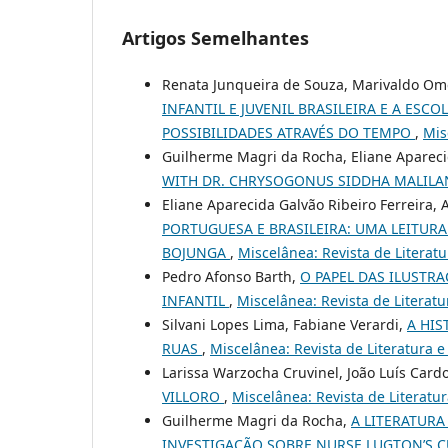
Artigos Semelhantes
Renata Junqueira de Souza, Marivaldo Ome
INFANTIL E JUVENIL BRASILEIRA E A ES
POSSIBILIDADES ATRAVÉS DO TEMPO
,
Mis
Guilherme Magri da Rocha, Eliane Apareci
WITH DR. CHRYSOGONUS SIDDHA MALIL
Eliane Aparecida Galvão Ribeiro Ferreira
PORTUGUESA E BRASILEIRA: UMA LEITURA
BOJUNGA
,
Miscelânea: Revista de Literatur
Pedro Afonso Barth,
O PAPEL DAS ILUSTR
INFANTIL
,
Miscelânea: Revista de Literatur
Silvani Lopes Lima, Fabiane Verardi,
A HIS
RUAS
,
Miscelânea: Revista de Literatura e 
Larissa Warzocha Cruvinel, João Luís Card
VILLORO
,
Miscelânea: Revista de Literatura
Guilherme Magri da Rocha,
A LITERATURA
INVESTIGAÇÃO SOBRE NURSE LUGTON’S 