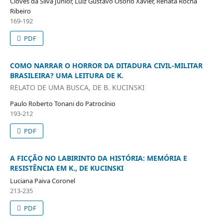
Cloves da Silva Junior, Luiz Gustavo Osório Xavier, Renata Rocha
Ribeiro
169-192
PDF
COMO NARRAR O HORROR DA DITADURA CIVIL-MILITAR
BRASILEIRA? UMA LEITURA DE K.
RELATO DE UMA BUSCA, DE B. KUCINSKI
Paulo Roberto Tonani do Patrocínio
193-212
PDF
A FICÇÃO NO LABIRINTO DA HISTÓRIA: MEMÓRIA E
RESISTÊNCIA EM K., DE KUCINSKI
Luciana Paiva Coronel
213-235
PDF