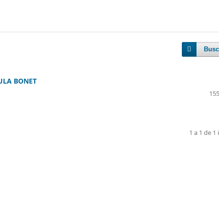
Busc
AULA BONET
155
1 a 1 de 1 