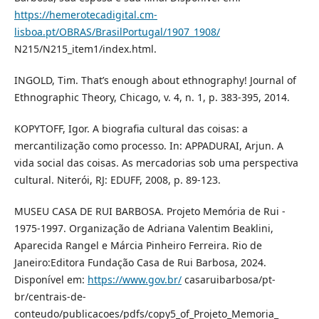
https://hemerotecadigital.cm-
lisboa.pt/OBRAS/BrasilPortugal/1907_1908/
N215/N215_item1/index.html.
INGOLD, Tim. That’s enough about ethnography! Journal of
Ethnographic Theory, Chicago, v. 4, n. 1, p. 383-395, 2014.
KOPYTOFF, Igor. A biografia cultural das coisas: a
mercantilização como processo. In: APPADURAI, Arjun. A
vida social das coisas. As mercadorias sob uma perspectiva
cultural. Niterói, RJ: EDUFF, 2008, p. 89-123.
MUSEU CASA DE RUI BARBOSA. Projeto Memória de Rui -
1975-1997. Organização de Adriana Valentim Beaklini,
Aparecida Rangel e Márcia Pinheiro Ferreira. Rio de
Janeiro:Editora Fundação Casa de Rui Barbosa, 2024.
Disponível em:
https://www.gov.br/
casaruibarbosa/pt-
br/centrais-de-
conteudo/publicacoes/pdfs/copy5_of_Projeto_Memoria_