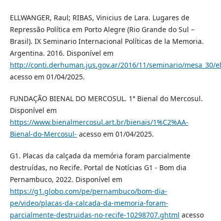
ELLWANGER, Raul; RIBAS, Vinicius de Lara. Lugares de
Repressão Política em Porto Alegre (Rio Grande do Sul –
Brasil). IX Seminario Internacional Políticas de la Memoria.
Argentina. 2016. Disponível em
http://conti.derhuman.jus.gov.ar/2016/11/seminario/mesa_30/
acesso em 01/04/2025.
FUNDAÇÃO BIENAL DO MERCOSUL. 1ª Bienal do Mercosul.
Disponível em
https://www.bienalmercosul.art.br/bienais/1%C2%AA-
Bienal-do-Mercosul-
acesso em 01/04/2025.
G1. Placas da calçada da memória foram parcialmente
destruídas, no Recife. Portal de Notícias G1 - Bom dia
Pernambuco, 2022. Disponível em
https://g1.globo.com/pe/pernambuco/bom-dia-
pe/video/placas-da-calcada-da-memoria-foram-
parcialmente-destruidas-no-recife-10298707.ghtml
acesso