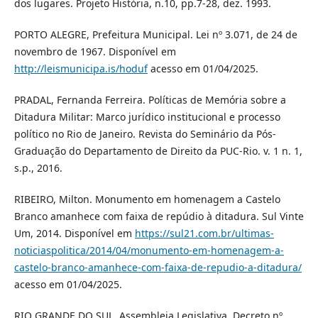
dos lugares. Projeto História, n.10, pp.7-28, dez. 1993.
PORTO ALEGRE, Prefeitura Municipal. Lei nº 3.071, de 24 de
novembro de 1967. Disponível em
http://leismunicipa.is/hoduf
acesso em 01/04/2025.
PRADAL, Fernanda Ferreira. Políticas de Memória sobre a
Ditadura Militar: Marco jurídico institucional e processo
político no Rio de Janeiro. Revista do Seminário da Pós-
Graduação do Departamento de Direito da PUC-Rio. v. 1 n. 1,
s.p., 2016.
RIBEIRO, Milton. Monumento em homenagem a Castelo
Branco amanhece com faixa de repúdio à ditadura. Sul Vinte
Um, 2014. Disponível em
https://sul21.com.br/ultimas-
noticiaspolitica/2014/04/monumento-em-homenagem-a-
castelo-branco-amanhece-com-faixa-de-repudio-a-ditadura/
acesso em 01/04/2025.
RIO GRANDE DO SUL, Assembleia Legislativa. Decreto nº