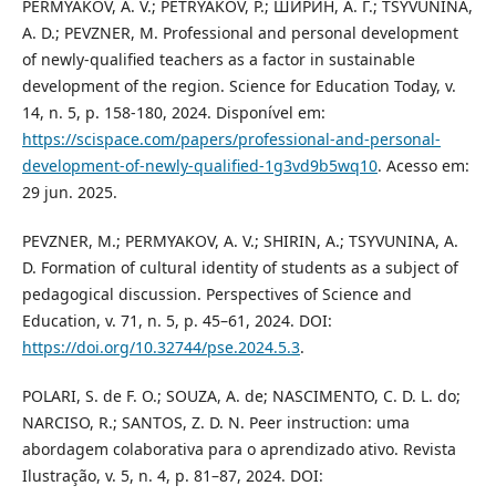
PERMYAKOV, A. V.; PETRYAKOV, P.; ШИРИН, А. Г.; TSYVUNINA,
A. D.; PEVZNER, M. Professional and personal development
of newly-qualified teachers as a factor in sustainable
development of the region. Science for Education Today, v.
14, n. 5, p. 158-180, 2024. Disponível em:
https://scispace.com/papers/professional-and-personal-
development-of-newly-qualified-1g3vd9b5wq10
. Acesso em:
29 jun. 2025.
PEVZNER, M.; PERMYAKOV, A. V.; SHIRIN, A.; TSYVUNINA, A.
D. Formation of cultural identity of students as a subject of
pedagogical discussion. Perspectives of Science and
Education, v. 71, n. 5, p. 45–61, 2024. DOI:
https://doi.org/10.32744/pse.2024.5.3
.
POLARI, S. de F. O.; SOUZA, A. de; NASCIMENTO, C. D. L. do;
NARCISO, R.; SANTOS, Z. D. N. Peer instruction: uma
abordagem colaborativa para o aprendizado ativo. Revista
Ilustração, v. 5, n. 4, p. 81–87, 2024. DOI: