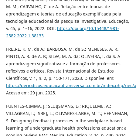
M. M.; CARVALHO, C. de A. Relação entre teorias de
aprendizagem e teorias de educação exemplificada pela
tecnologia educacional da pesquisa investigativa. Educação,
v. 45, p. 1–16, 2022. DOI:
https://doi.org/10.15448/1981-
2582.2022.1.38133
.
FREIRE, K. M. de A.; BARBOSA, M. de S.; MENESES, A. R.;
PINTO, A. R. de A. P.; SILVA, M. A. da; OLIVEIRA, I. da S. A
aprendizagem significativa e a formação de professores
reflexivos e críticos. Revista Internacional de Estudos
Científicos, v. 1, n. 2, p. 150-171, 2023. Disponível em:
https://periodicos.educacaotransversal.com.br/index.php/riec/a
Acesso em: 29 jun. 2025.
FUENTES-CIMMA, J.; SLUIJSMANS, D.; RIQUELME, A.;
VILLAGRAN, I.; ISBEJ, L.; OLIVARES-LABBE, M. T.; HEENEMAN,
S. Designing feedback processes in the workplace-based
learning of undergraduate health professions education: a
scoping review. BMC Medical Education, v. 24, n. 440, 2024.