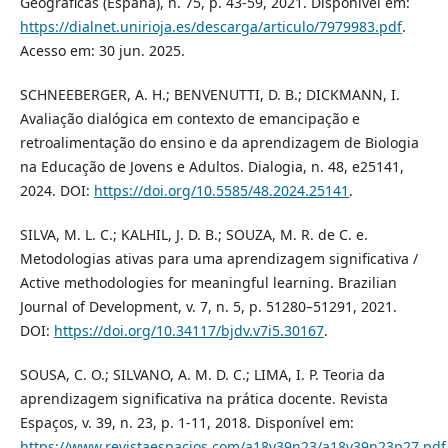
Geográficas (España), n. 75, p. 43-59, 2021. Disponível em:
https://dialnet.unirioja.es/descarga/articulo/7979983.pdf
.
Acesso em: 30 jun. 2025.
SCHNEEBERGER, A. H.; BENVENUTTI, D. B.; DICKMANN, I.
Avaliação dialógica em contexto de emancipação e
retroalimentação do ensino e da aprendizagem de Biologia
na Educação de Jovens e Adultos. Dialogia, n. 48, e25141,
2024. DOI:
https://doi.org/10.5585/48.2024.25141
.
SILVA, M. L. C.; KALHIL, J. D. B.; SOUZA, M. R. de C. e.
Metodologias ativas para uma aprendizagem significativa /
Active methodologies for meaningful learning. Brazilian
Journal of Development, v. 7, n. 5, p. 51280–51291, 2021.
DOI:
https://doi.org/10.34117/bjdv.v7i5.30167
.
SOUSA, C. O.; SILVANO, A. M. D. C.; LIMA, I. P. Teoria da
aprendizagem significativa na prática docente. Revista
Espaços, v. 39, n. 23, p. 1-11, 2018. Disponível em:
https://www.revistaespacios.com/a18v39n23/a18v39n23p27.pdf