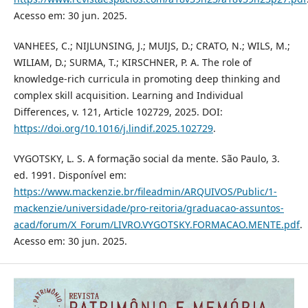
Acesso em: 30 jun. 2025.
VANHEES, C.; NIJLUNSING, J.; MUIJS, D.; CRATO, N.; WILS, M.;
WILIAM, D.; SURMA, T.; KIRSCHNER, P. A. The role of
knowledge-rich curricula in promoting deep thinking and
complex skill acquisition. Learning and Individual
Differences, v. 121, Article 102729, 2025. DOI:
https://doi.org/10.1016/j.lindif.2025.102729
.
VYGOTSKY, L. S. A formação social da mente. São Paulo, 3.
ed. 1991. Disponível em:
https://www.mackenzie.br/fileadmin/ARQUIVOS/Public/1-
mackenzie/universidade/pro-reitoria/graduacao-assuntos-
acad/forum/X_Forum/LIVRO.VYGOTSKY.FORMACAO.MENTE.pdf
.
Acesso em: 30 jun. 2025.