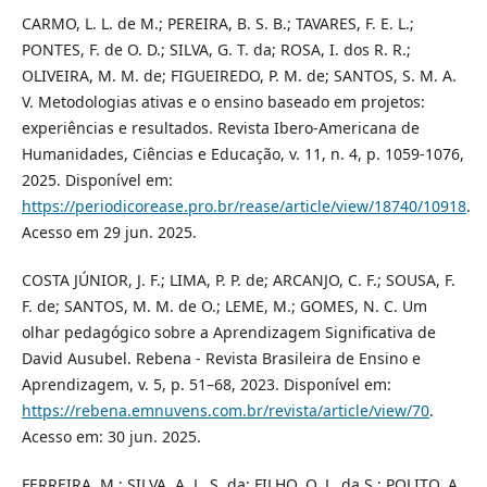
CARMO, L. L. de M.; PEREIRA, B. S. B.; TAVARES, F. E. L.;
PONTES, F. de O. D.; SILVA, G. T. da; ROSA, I. dos R. R.;
OLIVEIRA, M. M. de; FIGUEIREDO, P. M. de; SANTOS, S. M. A.
V. Metodologias ativas e o ensino baseado em projetos:
experiências e resultados. Revista Ibero-Americana de
Humanidades, Ciências e Educação, v. 11, n. 4, p. 1059-1076,
2025. Disponível em:
https://periodicorease.pro.br/rease/article/view/18740/10918
.
Acesso em 29 jun. 2025.
COSTA JÚNIOR, J. F.; LIMA, P. P. de; ARCANJO, C. F.; SOUSA, F.
F. de; SANTOS, M. M. de O.; LEME, M.; GOMES, N. C. Um
olhar pedagógico sobre a Aprendizagem Significativa de
David Ausubel. Rebena - Revista Brasileira de Ensino e
Aprendizagem, v. 5, p. 51–68, 2023. Disponível em:
https://rebena.emnuvens.com.br/revista/article/view/70
.
Acesso em: 30 jun. 2025.
FERREIRA, M.; SILVA, A. L. S. da; FILHO, O. L. da S.; POLITO, A.