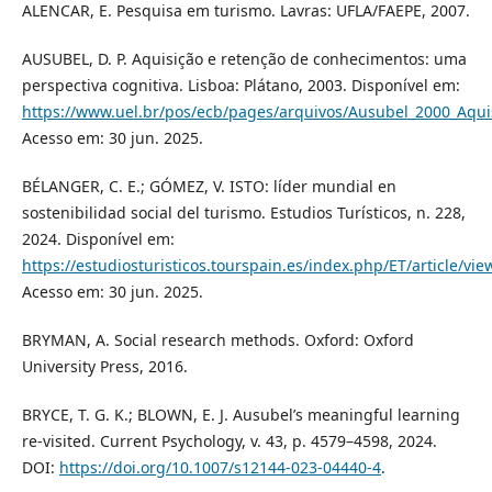
ALENCAR, E. Pesquisa em turismo. Lavras: UFLA/FAEPE, 2007.
AUSUBEL, D. P. Aquisição e retenção de conhecimentos: uma
perspectiva cognitiva. Lisboa: Plátano, 2003. Disponível em:
https://www.uel.br/pos/ecb/pages/arquivos/Ausubel_2000_A
Acesso em: 30 jun. 2025.
BÉLANGER, C. E.; GÓMEZ, V. ISTO: líder mundial en
sostenibilidad social del turismo. Estudios Turísticos, n. 228,
2024. Disponível em:
https://estudiosturisticos.tourspain.es/index.php/ET/article/vi
Acesso em: 30 jun. 2025.
BRYMAN, A. Social research methods. Oxford: Oxford
University Press, 2016.
BRYCE, T. G. K.; BLOWN, E. J. Ausubel’s meaningful learning
re-visited. Current Psychology, v. 43, p. 4579–4598, 2024.
DOI:
https://doi.org/10.1007/s12144-023-04440-4
.