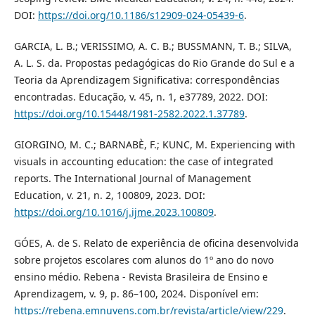
DOI:
https://doi.org/10.1186/s12909-024-05439-6
.
GARCIA, L. B.; VERISSIMO, A. C. B.; BUSSMANN, T. B.; SILVA,
A. L. S. da. Propostas pedagógicas do Rio Grande do Sul e a
Teoria da Aprendizagem Significativa: correspondências
encontradas. Educação, v. 45, n. 1, e37789, 2022. DOI:
https://doi.org/10.15448/1981-2582.2022.1.37789
.
GIORGINO, M. C.; BARNABÈ, F.; KUNC, M. Experiencing with
visuals in accounting education: the case of integrated
reports. The International Journal of Management
Education, v. 21, n. 2, 100809, 2023. DOI:
https://doi.org/10.1016/j.ijme.2023.100809
.
GÓES, A. de S. Relato de experiência de oficina desenvolvida
sobre projetos escolares com alunos do 1º ano do novo
ensino médio. Rebena - Revista Brasileira de Ensino e
Aprendizagem, v. 9, p. 86–100, 2024. Disponível em:
https://rebena.emnuvens.com.br/revista/article/view/229
.