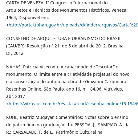
CARTA DE VENEZA. II Congresso Internacional dos
Arquitetos e Técnicos dos Monumentos Históricos, Veneza,
1964, Disponível em:
<
http://portal.iphan.gov.br/uploads/ckfinder/arquivos/Carta
CONSELHO DE ARQUITETURA E URBANISMO DO BRASIL
(CAU/BR). Resolução nº 21, de 5 de abril de 2012. Brasília,
DF, 2012.
NAHAS, Patricia Viceconti. A capacidade de “escutar” o
monumento. O limite entre a criatividade projetual do novo
e a conservação do antigo na obra de Giovanni Carbonara.
Resenhas Online, São Paulo, ano 16, n. 184.06, Vitruvius,
abr. 2017
<
https://vitruvius.com.br/revistas/read/resenhasonline/16.184/
KUHL, Beatriz Mugayar. Comentários: Notas sobre o ensino
de patrimônio na graduação. In: PESSOA, J.; SAMPAIO, A. da
R.; CARSALADE, F. de L.. Patrimônio Cultural na