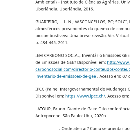
Ambiental) – Instituto de Ciências Agrárias, Uni
Uberlândia. Uberlândia, 2016.
GUARIEIRO, L. L. N.; VASCONCELLOS, P.C; SOLCI, 
atmosféricos provenientes da queima de combust
biocombustíveis: Uma breve revisão, Ver. Virtual 
p. 434-445, 2011.
IEM CARBONO SOCIAL, Inventário Emissões GEE 
de Emissões de GEE? Disponível em:
http://www
carbonosocial.com/directorio-conteudos/conte
inventario-de-emissoes-de-gee
. Acesso em: 07 
IPCC (Painel Intergovernamental de Mudanças Cli
Disponível em:
https://www.ipcc.ch/
. Acesso em: 
LATOUR, Bruno. Diante de Gaia: Oito conferênci
Antropoceno. São Paulo: Ubu, 2020a.
_____________ . Onde aterrar? Como se orientar p