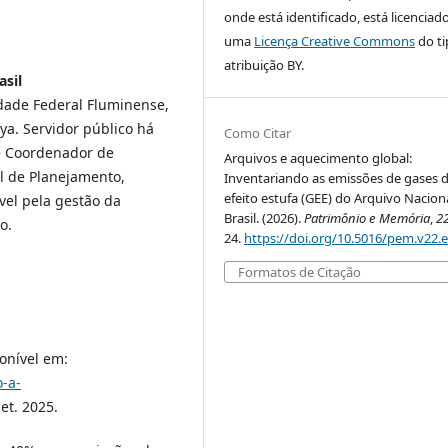
onde está identificado, está licenciad
uma
Licença Creative Commons
do ti
atribuição BY.
asil
dade Federal Fluminense,
ya. Servidor público há
Como Citar
é Coordenador de
Arquivos e aquecimento global:
l de Planejamento,
Inventariando as emissões de gases 
efeito estufa (GEE) do Arquivo Nacion
vel pela gestão da
Brasil. (2026).
Patrimônio e Memória
,
2
o.
24.
https://doi.org/10.5016/pem.v22.
Formatos de Citação
onível em:
o-a-
et. 2025.