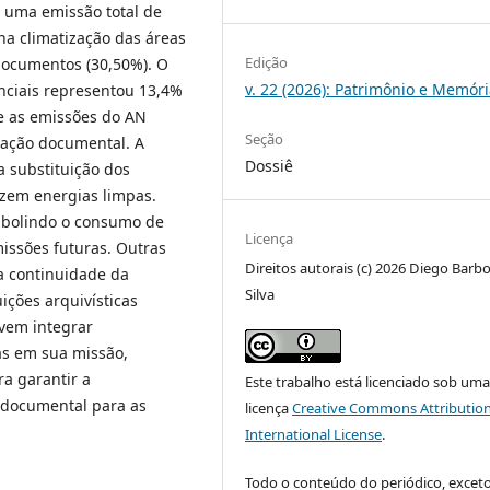
u uma emissão total de
a climatização das áreas
Edição
documentos (30,50%). O
v. 22 (2026): Patrimônio e Memór
nciais representou 13,4%
ue as emissões do AN
Seção
rvação documental. A
Dossiê
a substituição dos
izem energias limpas.
 abolindo o consumo de
Licença
issões futuras. Outras
Direitos autorais (c) 2026 Diego Barb
 a continuidade da
Silva
ições arquivísticas
vem integrar
s em sua missão,
a garantir a
Este trabalho está licenciado sob um
 documental para as
licença
Creative Commons Attribution
International License
.
Todo o conteúdo do periódico, excet