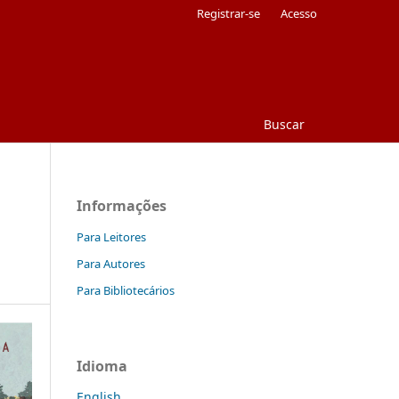
Registrar-se
Acesso
Buscar
Informações
Para Leitores
Para Autores
Para Bibliotecários
Idioma
English