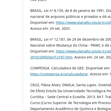
BRASIL. Lei nº 8.159, de 8 de janeiro de 1991. Di
nacional de arquivos públicos e privados e dá o
Disponível em:
https://www.planalto.gov.br/ccivi
Acesso em: 24 set. 2025.
BRASIL. Lei nº 12.187, de 29 de dezembro de 2009.
Nacional sobre Mudança do Clima - PNMC e dá o
Disponível em:
https://www.planalto.gov.br/ccivi
2010/2009/lei/l12187.htm
. Acesso em: 24 set. 20
COMPENSA. Calculadora de GEE. Disponível em:
https://compensa.eco/calculadora/
. Acesso em: 1
CRUZ, Flávia Alves; D’AVILA, Sarita Lopes. Inven
De Efeito Estufa Da Universidade Tecnológica F
Curitiba – Sede Central e Ecoville. 2013. 84 f. T
Curso (Curso Superior de Tecnologia em Process
Departamento Acadêmico de Química e Biologia