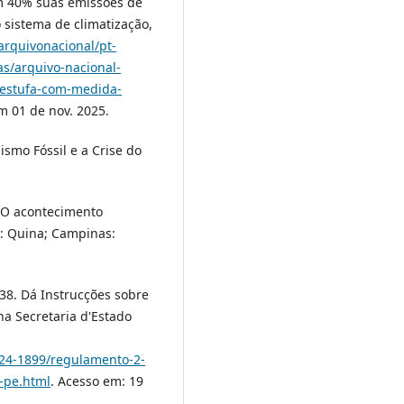
 40% suas emissões de
 sistema de climatização,
arquivonacional/pt-
s/arquivo-nacional-
-estufa-com-medida-
m 01 de nov. 2025.
smo Fóssil e a Crise do
 O acontecimento
o: Quina; Campinas:
38. Dá Instrucções sobre
na Secretaria d'Estado
824-1899/regulamento-2-
-pe.html
. Acesso em: 19