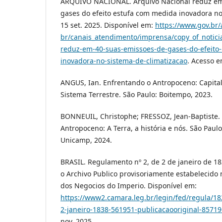
ARQUIVO NACIONAL. Arquivo Nacional reduz em
gases do efeito estufa com medida inovadora no
15 set. 2025. Disponível em:
https://www.gov.br/
br/canais_atendimento/imprensa/copy_of_noticia
reduz-em-40-suas-emissoes-de-gases-do-efeito
inovadora-no-sistema-de-climatizacao
. Acesso e
ANGUS, Ian. Enfrentando o Antropoceno: Capitali
Sistema Terrestre. São Paulo: Boitempo, 2023.
BONNEUIL, Christophe; FRESSOZ, Jean-Baptiste.
Antropoceno: A Terra, a história e nós. São Paul
Unicamp, 2024.
BRASIL. Regulamento nº 2, de 2 de janeiro de 18
o Archivo Publico provisoriamente estabelecido 
dos Negocios do Imperio. Disponível em:
https://www2.camara.leg.br/legin/fed/regula/1
2-janeiro-1838-561951-publicacaooriginal-85719
nov. 2025.