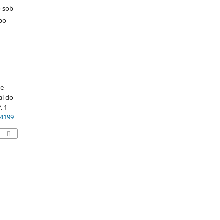
o sob
po
de
al do
2
, 1-
e4199