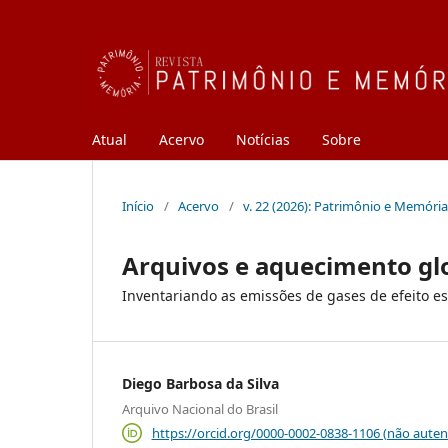
Atual
Acervo
Notícias
Sobre
Início
/
Acervo
/
v. 22 (2026): Patrimônio e Memória
Arquivos e aquecimento gl
Inventariando as emissões de gases de efeito es
Diego Barbosa da Silva
Arquivo Nacional do Brasil
https://orcid.org/0000-0002-0838-1106 (não auten