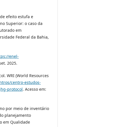
de efeito estufa e
ino Superior: o caso da
outorado em
rsidade Federal da Bahia,
tps://enel-
set. 2025.
ol. WRI (World Resources
entros/centro-estudos-
ghg-protocol
. Acesso em:
no por meio de inventário
 do planejamento
ado em Qualidade