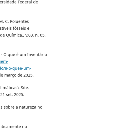
versidade Federal de
M. C. Poluentes
íveis fósseis e
de Química., v.03, n. 05,
- O que é um Inventário
.iem-
udo/8-o-quee-um-
de março de 2025.
máticas). Site.
21 set. 2025.
as sobre a natureza no
oliticamente no