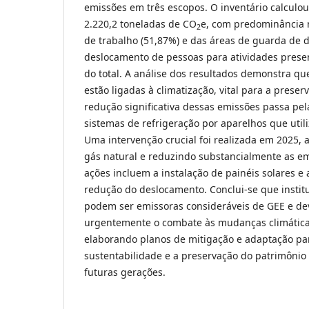
emissões em três escopos. O inventário calculo
2.220,2 toneladas de CO
e, com predominância n
2
de trabalho (51,87%) e das áreas de guarda de 
deslocamento de pessoas para atividades prese
do total. A análise dos resultados demonstra q
estão ligadas à climatização, vital para a prese
redução significativa dessas emissões passa pel
sistemas de refrigeração por aparelhos que util
Uma intervenção crucial foi realizada em 2025,
gás natural e reduzindo substancialmente as em
ações incluem a instalação de painéis solares e
redução do deslocamento. Conclui-se que institu
podem ser emissoras consideráveis de GEE e de
urgentemente o combate às mudanças climática
elaborando planos de mitigação e adaptação par
sustentabilidade e a preservação do patrimônio
futuras gerações.