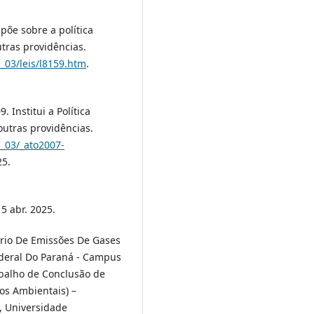
spõe sobre a política
utras providências.
l_03/leis/l8159.htm
.
 Institui a Política
utras providências.
l_03/_ato2007-
25.
5 abr. 2025.
tário De Emissões De Gases
ederal Do Paraná - Campus
rabalho de Conclusão de
os Ambientais) –
, Universidade