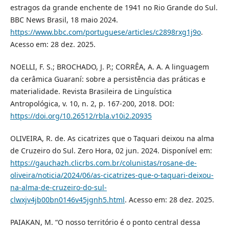
estragos da grande enchente de 1941 no Rio Grande do Sul.
BBC News Brasil, 18 maio 2024.
https://www.bbc.com/portuguese/articles/c2898rxg1j9o
.
Acesso em: 28 dez. 2025.
NOELLI, F. S.; BROCHADO, J. P.; CORRÊA, A. A. A linguagem
da cerâmica Guaraní: sobre a persistência das práticas e
materialidade. Revista Brasileira de Linguística
Antropológica, v. 10, n. 2, p. 167-200, 2018. DOI:
https://doi.org/10.26512/rbla.v10i2.20935
OLIVEIRA, R. de. As cicatrizes que o Taquari deixou na alma
de Cruzeiro do Sul. Zero Hora, 02 jun. 2024. Disponível em:
https://gauchazh.clicrbs.com.br/colunistas/rosane-de-
oliveira/noticia/2024/06/as-cicatrizes-que-o-taquari-deixou-
na-alma-de-cruzeiro-do-sul-
clwxjv4jb00bn0146v45jgnh5.html
. Acesso em: 28 dez. 2025.
PAIAKAN, M. “O nosso território é o ponto central dessa