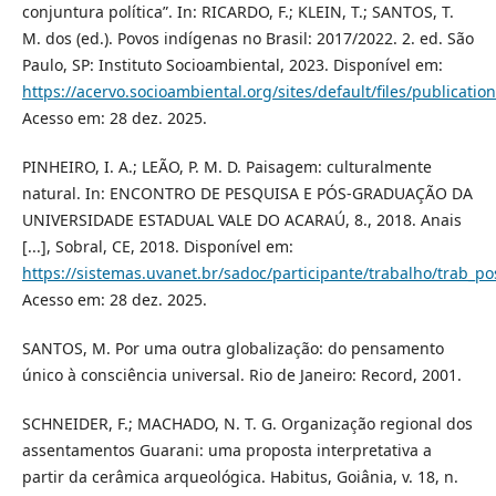
conjuntura política”. In: RICARDO, F.; KLEIN, T.; SANTOS, T.
M. dos (ed.). Povos indígenas no Brasil: 2017/2022. 2. ed. São
Paulo, SP: Instituto Socioambiental, 2023. Disponível em:
https://acervo.socioambiental.org/sites/default/files/publicatio
Acesso em: 28 dez. 2025.
PINHEIRO, I. A.; LEÃO, P. M. D. Paisagem: culturalmente
natural. In: ENCONTRO DE PESQUISA E PÓS-GRADUAÇÃO DA
UNIVERSIDADE ESTADUAL VALE DO ACARAÚ, 8., 2018. Anais
[...], Sobral, CE, 2018. Disponível em:
https://sistemas.uvanet.br/sadoc/participante/trabalho/trab
Acesso em: 28 dez. 2025.
SANTOS, M. Por uma outra globalização: do pensamento
único à consciência universal. Rio de Janeiro: Record, 2001.
SCHNEIDER, F.; MACHADO, N. T. G. Organização regional dos
assentamentos Guarani: uma proposta interpretativa a
partir da cerâmica arqueológica. Habitus, Goiânia, v. 18, n.