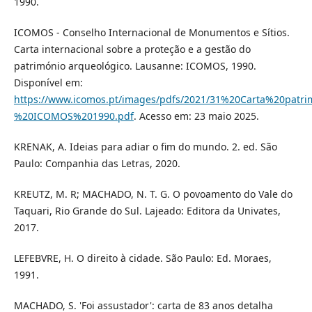
1990.
ICOMOS - Conselho Internacional de Monumentos e Sítios.
Carta internacional sobre a proteção e a gestão do
património arqueológico. Lausanne: ICOMOS, 1990.
Disponível em:
https://www.icomos.pt/images/pdfs/2021/31%20Carta%20pa
%20ICOMOS%201990.pdf
. Acesso em: 23 maio 2025.
KRENAK, A. Ideias para adiar o fim do mundo. 2. ed. São
Paulo: Companhia das Letras, 2020.
KREUTZ, M. R; MACHADO, N. T. G. O povoamento do Vale do
Taquari, Rio Grande do Sul. Lajeado: Editora da Univates,
2017.
LEFEBVRE, H. O direito à cidade. São Paulo: Ed. Moraes,
1991.
MACHADO, S. 'Foi assustador': carta de 83 anos detalha