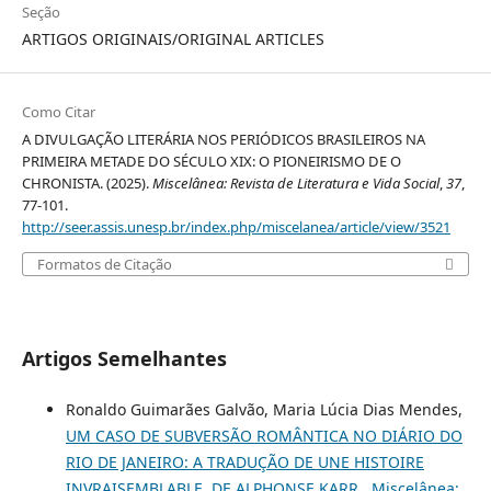
Seção
ARTIGOS ORIGINAIS/ORIGINAL ARTICLES
Como Citar
A DIVULGAÇÃO LITERÁRIA NOS PERIÓDICOS BRASILEIROS NA
PRIMEIRA METADE DO SÉCULO XIX: O PIONEIRISMO DE O
CHRONISTA. (2025).
Miscelânea: Revista de Literatura e Vida Social
,
37
,
77-101.
http://seer.assis.unesp.br/index.php/miscelanea/article/view/3521
Formatos de Citação
Artigos Semelhantes
Ronaldo Guimarães Galvão, Maria Lúcia Dias Mendes,
UM CASO DE SUBVERSÃO ROMÂNTICA NO DIÁRIO DO
RIO DE JANEIRO: A TRADUÇÃO DE UNE HISTOIRE
INVRAISEMBLABLE, DE ALPHONSE KARR
,
Miscelânea: