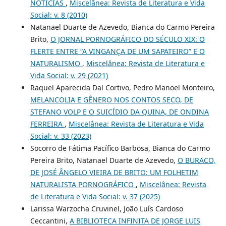
NOTÍCIAS
,
Miscelânea: Revista de Literatura e Vida
Social: v. 8 (2010)
Natanael Duarte de Azevedo, Bianca do Carmo Pereira
Brito,
O JORNAL PORNOGRÁFICO DO SÉCULO XIX: O
FLERTE ENTRE “A VINGANÇA DE UM SAPATEIRO” E O
NATURALISMO
,
Miscelânea: Revista de Literatura e
Vida Social: v. 29 (2021)
Raquel Aparecida Dal Cortivo, Pedro Manoel Monteiro,
MELANCOLIA E GÊNERO NOS CONTOS SECO, DE
STEFANO VOLP E O SUICÍDIO DA QUINA, DE ONDINA
FERREIRA
,
Miscelânea: Revista de Literatura e Vida
Social: v. 33 (2023)
Socorro de Fátima Pacífico Barbosa, Bianca do Carmo
Pereira Brito, Natanael Duarte de Azevedo,
O BURACO,
DE JOSÉ ÂNGELO VIEIRA DE BRITO: UM FOLHETIM
NATURALISTA PORNOGRÁFICO
,
Miscelânea: Revista
de Literatura e Vida Social: v. 37 (2025)
Larissa Warzocha Cruvinel, João Luís Cardoso
Ceccantini,
A BIBLIOTECA INFINITA DE JORGE LUIS