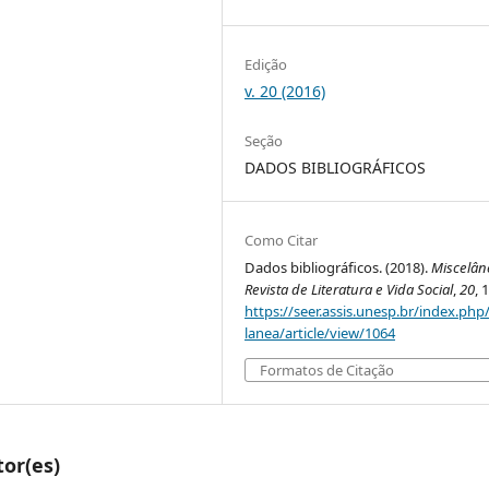
Edição
v. 20 (2016)
Seção
DADOS BIBLIOGRÁFICOS
Como Citar
Dados bibliográficos. (2018).
Miscelân
Revista de Literatura e Vida Social
,
20
, 
https://seer.assis.unesp.br/index.php
lanea/article/view/1064
Formatos de Citação
tor(es)