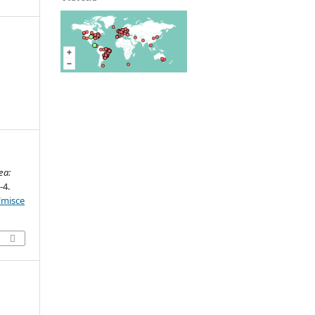
ea:
1-4.
/misce