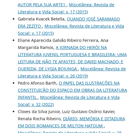
AUTOR PELA SUA ARTE1
,
Miscelânea: Revista de
Literatura e Vida Social: v. 17 (2015)
Gabriela Kvacek Betella,
QUANDO JOSÉ SARAMAGO
ERA ZEZITO
,
Miscelânea: Revista de Literatura e Vida
Social: v. 17 (2015)
Eliane Aparecida Galvão Ribeiro Ferreira, Ana
Margarida Ramos,
A JORNADA DO HERÓI NA
LITERATURA JUVENIL PORTUGUESA E BRASILEIRA: UMA
LEITURA DE NÃO TE AFASTES, DE DAVID MACHADO, E
QUERIDA, DE LYGIA BOJUNGA
,
Miscelânea: Revista de
Literatura e Vida Social: v. 26 (2019)
Pedro Afonso Barth,
O PAPEL DAS ILUSTRAÇÕES NA
CONSTITUIÇÃO DO ESPAÇO EM OBRAS DA LITERATURA
INFANTIL
,
Miscelânea: Revista de Literatura e Vida
Social: v. 32 (2022)
Cloves da Silva Junior, Luiz Gustavo Osório Xavier,
Renata Rocha Ribeiro,
DIÁRIO, MEMÓRIA E DITADURA
EM DOIS ROMANCES DE MILTON HATOUM
,
Miscelânea: Revista de Literatura e Vida Social: v. 28