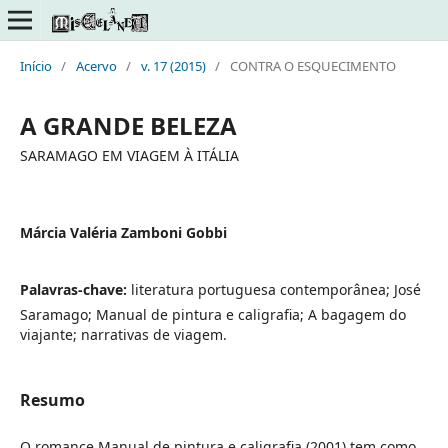
Início
/
Acervo
/
v. 17 (2015)
/
CONTRA O ESQUECIMENTO
A GRANDE BELEZA
SARAMAGO EM VIAGEM À ITÁLIA
Márcia Valéria Zamboni Gobbi
Palavras-chave:
literatura portuguesa contemporânea; José
Saramago; Manual de pintura e caligrafia; A bagagem do
viajante; narrativas de viagem.
Resumo
O romance Manual de pintura e caligrafia (2001) tem como