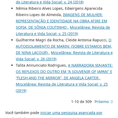
de Literatura e Vida Social: v. 24 (2018)
Nêmia Ribeiro Alves Lopes, Edwirgens Aparecida
Ribeiro Lopes de Almeida,
IMAGENS DE MULHER:
REPRESENTAÇÃO E IDENTIDADE NA OBRA ATIRE EM
SOFIA, DE SÔNIA COUTINHO
,
Miscelânea: Revista de
Literatura e Vida Social: v. 25 (2019)
Guilherme Magri da Rocha, Cleide Antonia Rapucci,
O
AUTOISOLAMENTO DE MARIN: (SOBRE ESTAMOS BEM,
DE NINA LACOUR)
,
Miscelânea: Revista de Literatura e
Vida Social: v. 26 (2019)
Talita Annunciato Rodrigues,
A NARRADORA VIAJANTE:
OS REFLEXOS DO OUTRO EM “A SOUVENIR OF JAPAN” E
“FLESH AND THE MIRROR”, DE ANGELA CARTER
,
Miscelânea: Revista de Literatura e Vida Social: v. 25
(2019)
1-10 de 509
Próximo
Você também pode
iniciar uma pesquisa avançada por