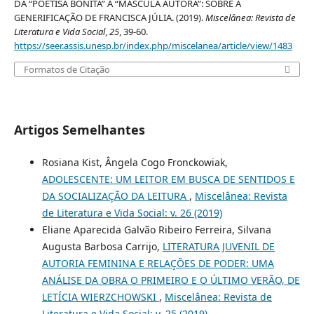
DA “POETISA BONITA” À “MÁSCULA AUTORA”: SOBRE A
GENERIFICAÇÃO DE FRANCISCA JÚLIA. (2019).
Miscelânea: Revista de
Literatura e Vida Social
,
25
, 39-60.
https://seer.assis.unesp.br/index.php/miscelanea/article/view/1483
Formatos de Citação
Artigos Semelhantes
Rosiana Kist, Ângela Cogo Fronckowiak,
ADOLESCENTE: UM LEITOR EM BUSCA DE SENTIDOS E
DA SOCIALIZAÇÃO DA LEITURA
,
Miscelânea: Revista
de Literatura e Vida Social: v. 26 (2019)
Eliane Aparecida Galvão Ribeiro Ferreira, Silvana
Augusta Barbosa Carrijo,
LITERATURA JUVENIL DE
AUTORIA FEMININA E RELAÇÕES DE PODER: UMA
ANÁLISE DA OBRA O PRIMEIRO E O ÚLTIMO VERÃO, DE
LETÍCIA WIERZCHOWSKI
,
Miscelânea: Revista de
Literatura e Vida Social: v. 25 (2019)