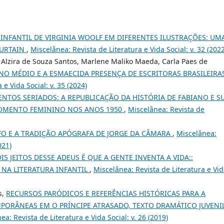
 INFANTIL DE VIRGINIA WOOLF EM DIFERENTES ILUSTRAÇÕES: UM
CURTAIN
,
Miscelânea: Revista de Literatura e Vida Social: v. 32 (2022
 Alzira de Souza Santos, Marlene Maliko Maeda, Carla Paes de
INO MÉDIO E A ESMAECIDA PRESENÇA DE ESCRITORAS BRASILEIRA
 e Vida Social: v. 35 (2024)
NTOS SERIADOS: A REPUBLICAÇÃO DA HISTÓRIA DE FABIANO E S
MOMENTO FEMININO NOS ANOS 1950
,
Miscelânea: Revista de
O E A TRADIÇÃO APÓGRAFA DE JORGE DA CÂMARA
,
Miscelânea:
021)
IS JEITOS DESSE ADEUS É QUE A GENTE INVENTA A VIDA::
NA LITERATURA INFANTIL
,
Miscelânea: Revista de Literatura e Vi
s,
RECURSOS PARÓDICOS E REFERÊNCIAS HISTÓRICAS PARA A
ORÂNEAS EM O PRÍNCIPE ATRASADO, TEXTO DRAMÁTICO JUVENI
ea: Revista de Literatura e Vida Social: v. 26 (2019)