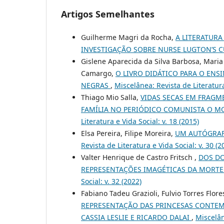
Artigos Semelhantes
Guilherme Magri da Rocha,
A LITERATURA
INVESTIGAÇÃO SOBRE NURSE LUGTON’S 
Gislene Aparecida da Silva Barbosa, Maria
Camargo,
O LIVRO DIDÁTICO PARA O ENS
NEGRAS
,
Miscelânea: Revista de Literatura
Thiago Mio Salla,
VIDAS SECAS EM FRAGME
FAMÍLIA NO PERIÓDICO COMUNISTA O 
Literatura e Vida Social: v. 18 (2015)
Elsa Pereira, Filipe Moreira,
UM AUTÓGRAF
Revista de Literatura e Vida Social: v. 30 (2
Valter Henrique de Castro Fritsch ,
DOS DO
REPRESENTAÇÕES IMAGÉTICAS DA MORTE 
Social: v. 32 (2022)
Fabiano Tadeu Grazioli, Fulvio Torres Flore
REPRESENTAÇÃO DAS PRINCESAS CONTEMP
CASSIA LESLIE E RICARDO DALAI
,
Miscelân