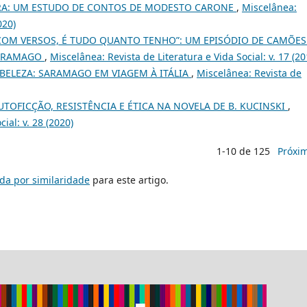
URA: UM ESTUDO DE CONTOS DE MODESTO CARONE
,
Miscelânea:
020)
 COM VERSOS, É TUDO QUANTO TENHO”: UM EPISÓDIO DE CAMÕES
 SARAMAGO
,
Miscelânea: Revista de Literatura e Vida Social: v. 17 (20
BELEZA: SARAMAGO EM VIAGEM À ITÁLIA
,
Miscelânea: Revista de
AUTOFICÇÃO, RESISTÊNCIA E ÉTICA NA NOVELA DE B. KUCINSKI
,
ial: v. 28 (2020)
1-10 de 125
Próxi
da por similaridade
para este artigo.