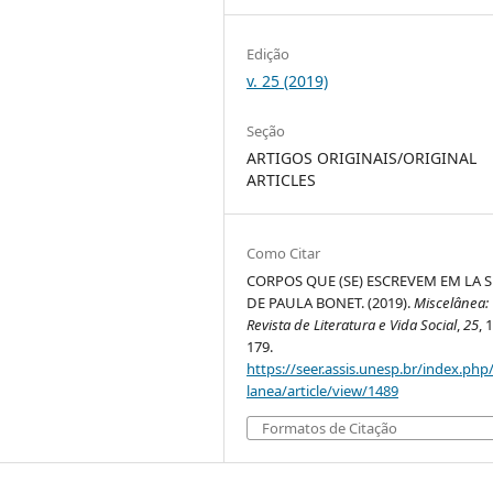
Edição
v. 25 (2019)
Seção
ARTIGOS ORIGINAIS/ORIGINAL
ARTICLES
Como Citar
CORPOS QUE (SE) ESCREVEM EM LA S
DE PAULA BONET. (2019).
Miscelânea:
Revista de Literatura e Vida Social
,
25
, 
179.
https://seer.assis.unesp.br/index.php
lanea/article/view/1489
Formatos de Citação