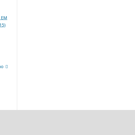
 EM
15)
mo