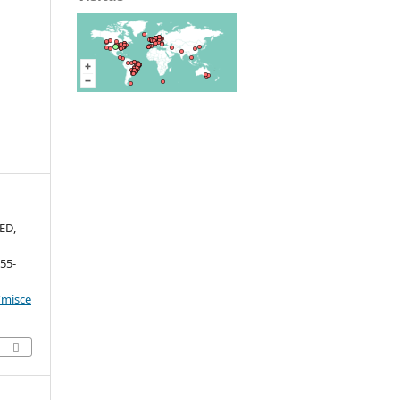
ED,
155-
/misce