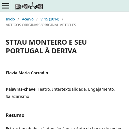
Início
/
Acervo
/
v. 15 (2014)
/
ARTIGOS ORIGINAIS/ORIGINAL ARTICLES
STTAU MONTEIRO E SEU
PORTUGAL À DERIVA
Flavia Maria Corradin
Palavras-chave:
Teatro, Intertextualidade, Engajamento,
Salazarismo
Resumo
Este artigo dedicará atenção à peça Auto da barca do motor