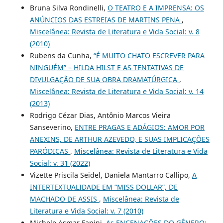
Bruna Silva Rondinelli,
O TEATRO E A IMPRENSA: OS
ANÚNCIOS DAS ESTREIAS DE MARTINS PENA
,
Miscelânea: Revista de Literatura e Vida Social: v. 8
(2010)
Rubens da Cunha,
“É MUITO CHATO ESCREVER PARA
NINGUÉM” – HILDA HILST E AS TENTATIVAS DE
DIVULGAÇÃO DE SUA OBRA DRAMATÚRGICA
,
Miscelânea: Revista de Literatura e Vida Social: v. 14
(2013)
Rodrigo Cézar Dias, Antônio Marcos Vieira
Sanseverino,
ENTRE PRAGAS E ADÁGIOS: AMOR POR
ANEXINS, DE ARTHUR AZEVEDO, E SUAS IMPLICAÇÕES
PARÓDICAS
,
Miscelânea: Revista de Literatura e Vida
Social: v. 31 (2022)
Vizette Priscila Seidel, Daniela Mantarro Callipo,
A
INTERTEXTUALIDADE EM “MISS DOLLAR”, DE
MACHADO DE ASSIS
,
Miscelânea: Revista de
Literatura e Vida Social: v. 7 (2010)
Michele Asmar Fanini,
As ENCENAÇÕES DO GÊNERO: