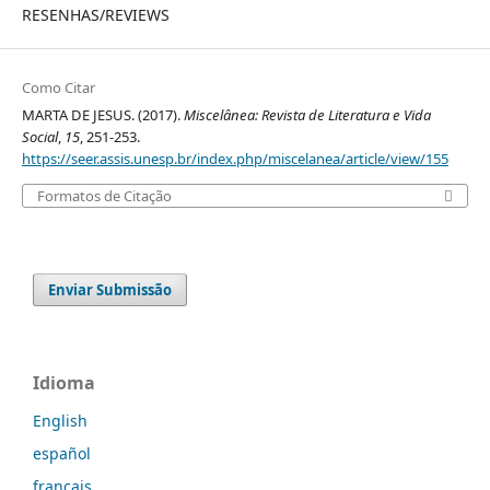
RESENHAS/REVIEWS
Como Citar
MARTA DE JESUS. (2017).
Miscelânea: Revista de Literatura e Vida
Social
,
15
, 251-253.
https://seer.assis.unesp.br/index.php/miscelanea/article/view/155
Formatos de Citação
Enviar Submissão
Idioma
English
español
français