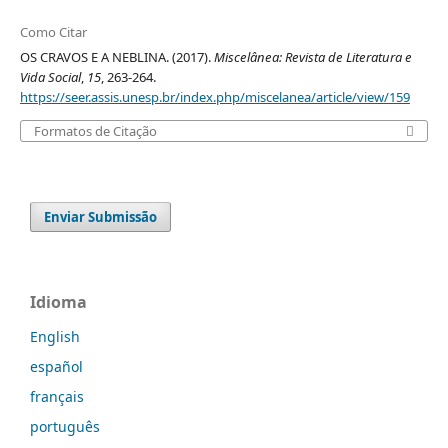
Como Citar
OS CRAVOS E A NEBLINA. (2017).
Miscelânea: Revista de Literatura e
Vida Social
,
15
, 263-264.
https://seer.assis.unesp.br/index.php/miscelanea/article/view/159
Formatos de Citação
Enviar Submissão
Idioma
English
español
français
português