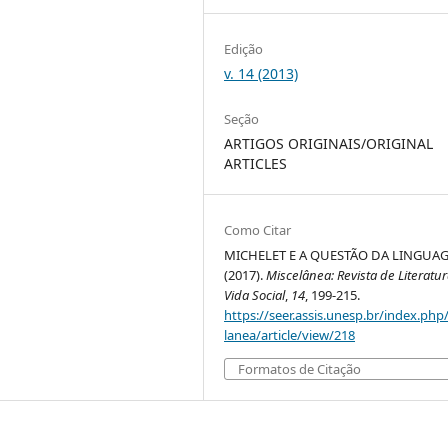
Edição
v. 14 (2013)
Seção
ARTIGOS ORIGINAIS/ORIGINAL
ARTICLES
Como Citar
MICHELET E A QUESTÃO DA LINGUA
(2017).
Miscelânea: Revista de Literatur
Vida Social
,
14
, 199-215.
https://seer.assis.unesp.br/index.php
lanea/article/view/218
Formatos de Citação