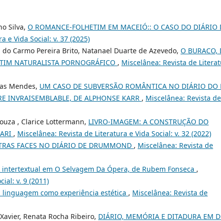
no Silva,
O ROMANCE-FOLHETIM EM MACEIÓ:: O CASO DO DIÁRIO 
a e Vida Social: v. 37 (2025)
a do Carmo Pereira Brito, Natanael Duarte de Azevedo,
O BURACO, 
HETIM NATURALISTA PORNOGRÁFICO
,
Miscelânea: Revista de Litera
ias Mendes,
UM CASO DE SUBVERSÃO ROMÂNTICA NO DIÁRIO DO 
IRE INVRAISEMBLABLE, DE ALPHONSE KARR
,
Miscelânea: Revista de
Souza , Clarice Lottermann,
LIVRO-IMAGEM: A CONSTRUÇÃO DO
NARI
,
Miscelânea: Revista de Literatura e Vida Social: v. 32 (2022)
UTRAS FACES NO DIÁRIO DE DRUMMOND
,
Miscelânea: Revista de
 e intertextual em O Selvagem Da Ópera, de Rubem Fonseca
,
ial: v. 9 (2011)
 a linguagem como experiência estética
,
Miscelânea: Revista de
 Xavier, Renata Rocha Ribeiro,
DIÁRIO, MEMÓRIA E DITADURA EM D