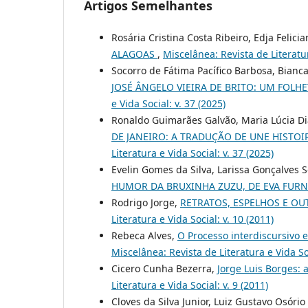
Artigos Semelhantes
Rosária Cristina Costa Ribeiro, Edja Felicia
ALAGOAS
,
Miscelânea: Revista de Literatur
Socorro de Fátima Pacífico Barbosa, Bianc
JOSÉ ÂNGELO VIEIRA DE BRITO: UM FOL
e Vida Social: v. 37 (2025)
Ronaldo Guimarães Galvão, Maria Lúcia D
DE JANEIRO: A TRADUÇÃO DE UNE HISTO
Literatura e Vida Social: v. 37 (2025)
Evelin Gomes da Silva, Larissa Gonçalves 
HUMOR DA BRUXINHA ZUZU, DE EVA FUR
Rodrigo Jorge,
RETRATOS, ESPELHOS E O
Literatura e Vida Social: v. 10 (2011)
Rebeca Alves,
O Processo interdiscursivo
Miscelânea: Revista de Literatura e Vida Soc
Cicero Cunha Bezerra,
Jorge Luis Borges:
Literatura e Vida Social: v. 9 (2011)
Cloves da Silva Junior, Luiz Gustavo Osório