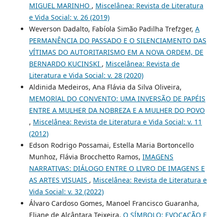
MIGUEL MARINHO
,
Miscelânea: Revista de Literatura
e Vida Social: v. 26 (2019)
Weverson Dadalto, Fabíola Simão Padilha Trefzger,
A
PERMANÊNCIA DO PASSADO E O SILENCIAMENTO DAS
VÍTIMAS DO AUTORITARISMO EM A NOVA ORDEM, DE
BERNARDO KUCINSKI
,
Miscelânea: Revista de
Literatura e Vida Social: v. 28 (2020)
Aldinida Medeiros, Ana Flávia da Silva Oliveira,
MEMORlAL DO CONVENTO: UMA INVERSÃO DE PAPÉIS
ENTRE A MULHER DA NOBREZA E A MULHER DO POVO
,
Miscelânea: Revista de Literatura e Vida Social: v. 11
(2012)
Edson Rodrigo Possamai, Estella Maria Bortoncello
Munhoz, Flávia Brocchetto Ramos,
IMAGENS
NARRATIVAS: DIÁLOGO ENTRE O LIVRO DE IMAGENS E
AS ARTES VISUAIS
,
Miscelânea: Revista de Literatura e
Vida Social: v. 32 (2022)
Álvaro Cardoso Gomes, Manoel Francisco Guaranha,
Eliane de Alcântara Teixeira,
O SÍMBOLO: EVOCAÇÃO E