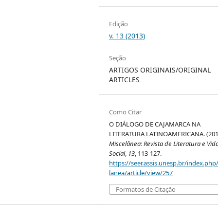
Edição
v. 13 (2013)
Seção
ARTIGOS ORIGINAIS/ORIGINAL
ARTICLES
Como Citar
O DIÁLOGO DE CAJAMARCA NA
LITERATURA LATINOAMERICANA. (201
Miscelânea: Revista de Literatura e Vid
Social
,
13
, 113-127.
https://seer.assis.unesp.br/index.php
lanea/article/view/257
Formatos de Citação