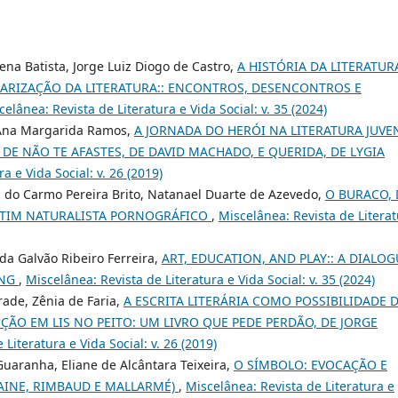
na Batista, Jorge Luiz Diogo de Castro,
A HISTÓRIA DA LITERATUR
COLARIZAÇÃO DA LITERATURA:: ENCONTROS, DESENCONTROS E
celânea: Revista de Literatura e Vida Social: v. 35 (2024)
, Ana Margarida Ramos,
A JORNADA DO HERÓI NA LITERATURA JUVE
 DE NÃO TE AFASTES, DE DAVID MACHADO, E QUERIDA, DE LYGIA
a e Vida Social: v. 26 (2019)
a do Carmo Pereira Brito, Natanael Duarte de Azevedo,
O BURACO, 
HETIM NATURALISTA PORNOGRÁFICO
,
Miscelânea: Revista de Litera
da Galvão Ribeiro Ferreira,
ART, EDUCATION, AND PLAY:: A DIALOG
ANG
,
Miscelânea: Revista de Literatura e Vida Social: v. 35 (2024)
rade, Zênia de Faria,
A ESCRITA LITERÁRIA COMO POSSIBILIDADE 
ÃO EM LIS NO PEITO: UM LIVRO QUE PEDE PERDÃO, DE JORGE
Literatura e Vida Social: v. 26 (2019)
uaranha, Eliane de Alcântara Teixeira,
O SÍMBOLO: EVOCAÇÃO E
INE, RIMBAUD E MALLARMÉ)
,
Miscelânea: Revista de Literatura e