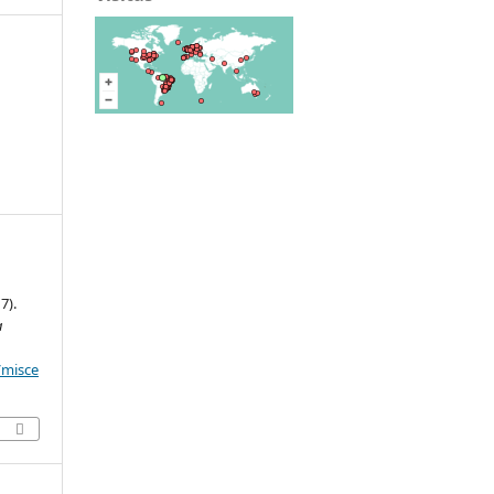
7).
a
/misce