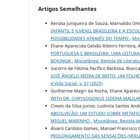
Artigos Semelhantes
Renata Junqueira de Souza, Marivaldo Ome
INFANTIL E JUVENIL BRASILEIRA E A ES
POSSIBILIDADES ATRAVÉS DO TEMPO
,
Mis
Eliane Aparecida Galvão Ribeiro Ferreira
PORTUGUESA E BRASILEIRA: UMA LEITURA
BOJUNGA
,
Miscelânea: Revista de Literatur
Socorro de Fátima Pacífico Barbosa, Bianc
JOSÉ ÂNGELO VIEIRA DE BRITO: UM FOL
e Vida Social: v. 37 (2025)
Guilherme Magri da Rocha, Eliane Apareci
WITH DR. CHRYSOGONUS SIDDHA MALIL
Cloves da Silva Junior, Ludmila Santos And
ABSOLVIÇÃO: UM ESTUDO SOBRE METAFICÇ
MIGUEL MARINHO
,
Miscelânea: Revista de 
Álvaro Cardoso Gomes, Manoel Francisco G
PROLONGAMENTO DAS SENSAÇÕES (VERLA