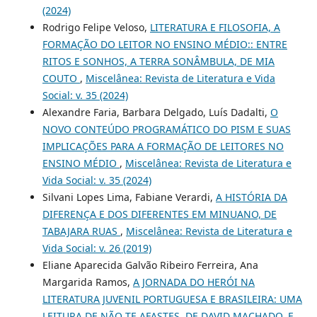
(2024)
Rodrigo Felipe Veloso,
LITERATURA E FILOSOFIA, A
FORMAÇÃO DO LEITOR NO ENSINO MÉDIO:: ENTRE
RITOS E SONHOS, A TERRA SONÂMBULA, DE MIA
COUTO
,
Miscelânea: Revista de Literatura e Vida
Social: v. 35 (2024)
Alexandre Faria, Barbara Delgado, Luís Dadalti,
O
NOVO CONTEÚDO PROGRAMÁTICO DO PISM E SUAS
IMPLICAÇÕES PARA A FORMAÇÃO DE LEITORES NO
ENSINO MÉDIO
,
Miscelânea: Revista de Literatura e
Vida Social: v. 35 (2024)
Silvani Lopes Lima, Fabiane Verardi,
A HISTÓRIA DA
DIFERENÇA E DOS DIFERENTES EM MINUANO, DE
TABAJARA RUAS
,
Miscelânea: Revista de Literatura e
Vida Social: v. 26 (2019)
Eliane Aparecida Galvão Ribeiro Ferreira, Ana
Margarida Ramos,
A JORNADA DO HERÓI NA
LITERATURA JUVENIL PORTUGUESA E BRASILEIRA: UMA
LEITURA DE NÃO TE AFASTES, DE DAVID MACHADO, E