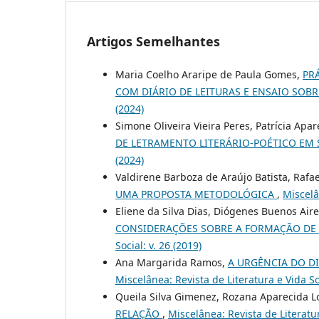
Artigos Semelhantes
Maria Coelho Araripe de Paula Gomes,
PR
COM DIÁRIO DE LEITURAS E ENSAIO SOB
(2024)
Simone Oliveira Vieira Peres, Patrícia Ap
DE LETRAMENTO LITERÁRIO-POÉTICO EM 
(2024)
Valdirene Barboza de Araújo Batista, Rafa
UMA PROPOSTA METODOLÓGICA
,
Miscelâ
Eliene da Silva Dias, Diógenes Buenos Air
CONSIDERAÇÕES SOBRE A FORMAÇÃO DE 
Social: v. 26 (2019)
Ana Margarida Ramos,
A URGÊNCIA DO D
Miscelânea: Revista de Literatura e Vida Soc
Queila Silva Gimenez, Rozana Aparecida 
RELAÇÃO
,
Miscelânea: Revista de Literatur