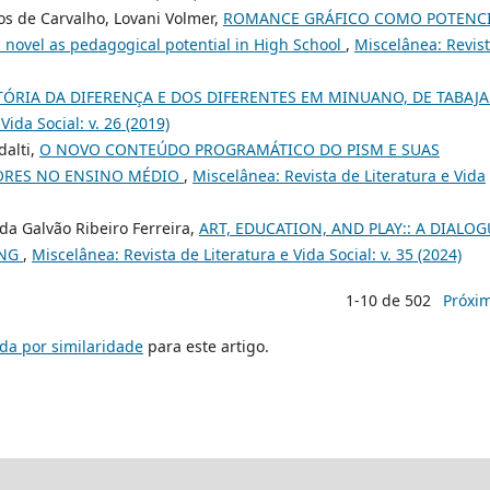
s de Carvalho, Lovani Volmer,
ROMANCE GRÁFICO COMO POTENC
vel as pedagogical potential in High School
,
Miscelânea: Revis
TÓRIA DA DIFERENÇA E DOS DIFERENTES EM MINUANO, DE TABAJ
Vida Social: v. 26 (2019)
dalti,
O NOVO CONTEÚDO PROGRAMÁTICO DO PISM E SUAS
TORES NO ENSINO MÉDIO
,
Miscelânea: Revista de Literatura e Vida
da Galvão Ribeiro Ferreira,
ART, EDUCATION, AND PLAY:: A DIALOG
ANG
,
Miscelânea: Revista de Literatura e Vida Social: v. 35 (2024)
1-10 de 502
Próxi
da por similaridade
para este artigo.