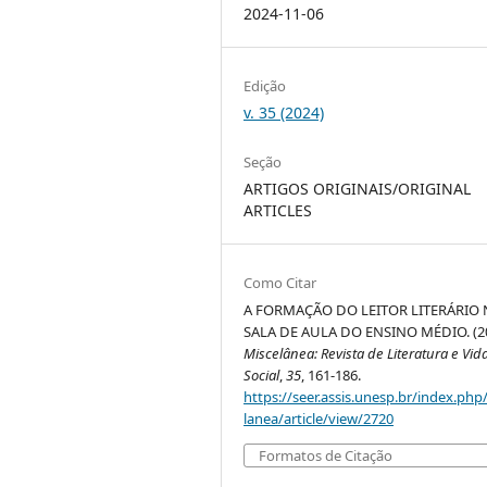
2024-11-06
Edição
v. 35 (2024)
Seção
ARTIGOS ORIGINAIS/ORIGINAL
ARTICLES
Como Citar
A FORMAÇÃO DO LEITOR LITERÁRIO 
SALA DE AULA DO ENSINO MÉDIO. (20
Miscelânea: Revista de Literatura e Vid
Social
,
35
, 161-186.
https://seer.assis.unesp.br/index.php
lanea/article/view/2720
Formatos de Citação