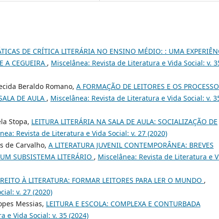
ÁTICAS DE CRÍTICA LITERÁRIA NO ENSINO MÉDIO: : UMA EXPERIÊN
RE A CEGUEIRA
,
Miscelânea: Revista de Literatura e Vida Social: v. 3
arecida Beraldo Romano,
A FORMAÇÃO DE LEITORES E OS PROCESSO
SALA DE AULA
,
Miscelânea: Revista de Literatura e Vida Social: v. 3
ela Stopa,
LEITURA LITERÁRIA NA SALA DE AULA: SOCIALIZAÇÃO DE
nea: Revista de Literatura e Vida Social: v. 27 (2020)
es de Carvalho,
A LITERATURA JUVENIL CONTEMPORÂNEA: BREVES
UM SUBSISTEMA LITERÁRIO
,
Miscelânea: Revista de Literatura e V
IREITO À LITERATURA: FORMAR LEITORES PARA LER O MUNDO
,
ial: v. 27 (2020)
Lopes Messias,
LEITURA E ESCOLA: COMPLEXA E CONTURBADA
a e Vida Social: v. 35 (2024)