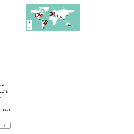
NA
24).
a
/misce